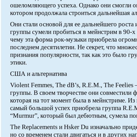
ошеломляющего успеха. Однако они смогли ока
котором продолжала строиться дальнейшая ал
Они стали основой для ее дальнейшего роста
группы сумели пробиться в мейнстрим в 90-х 
чему эта форма рок-музыки приобрела огром
последнем десятилетии. Не секрет, что множе
признания популярности, так как это было г
этики.
США и альтернатива
Violent Femmes, The dB’s, R.E.M., The Feelies
группы. В своем творчестве они совместили ф
которая на тот момент была в мейнстриме. И
самый большой успех приобрела группа R.E.
“Murmur”, который был дебютным, сумела поп
The Replacements и Hsker Du изначально при
но со временем стали двигаться и в других на