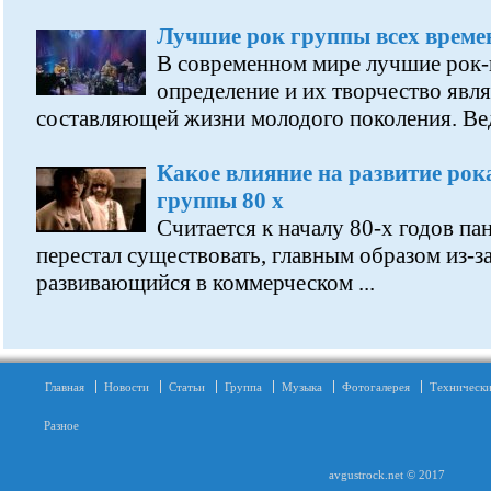
Лучшие рок группы всех време
В современном мире лучшие рок-
определение и их творчество явл
составляющей жизни молодого поколения. Ведь
Какое влияние на развитие рок
группы 80 х
Считается к началу 80-х годов па
перестал существовать, главным образом из-за 
развивающийся в коммерческом ...
Главная
Новости
Статьи
Группа
Музыка
Фотогалерея
Технически
Разное
avgustrock.net © 2017