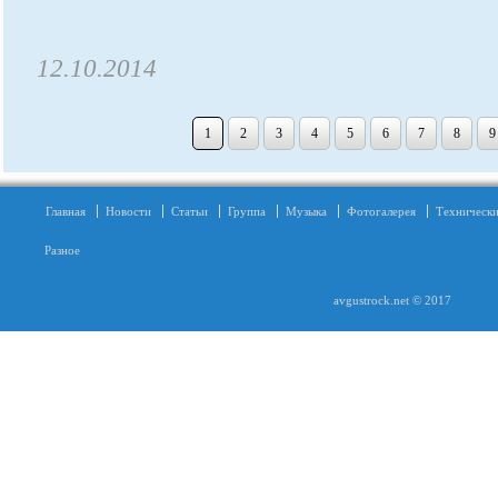
12.10.2014
1
2
3
4
5
6
7
8
9
Главная
Новости
Статьи
Группа
Музыка
Фотогалерея
Технически
Разное
avgustrock.net © 2017