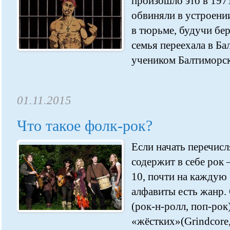
произошло это в 1971
обвиняли в устроени
в тюрьме, будучи бе
семья переехала в Ба
учеником Балтиморск
01.11.2015
Что такое фолк-рок?
Если начать перечисл
содержит в себе рок 
10, почти на каждую 
алфавиты есть жанр.
(рок-н-ролл, поп-рок
«жёстких»(Grindcore,