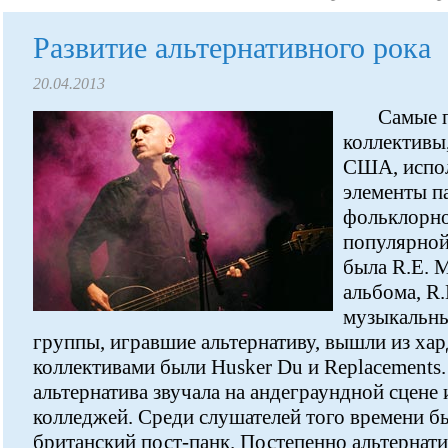
Развитие альтернативного рока
20.04.2013
Самые 
коллективы
США, испол
элементы п
фольклорно
популярной
была R.E. 
альбома, R.
музыкальны
группы, игравшие альтернативу, вышли из хар
коллективами были Husker Du и Replacements
альтернатива звучала на андеграундной сцене
колледжей. Среди слушателей того времени б
британский пост-панк. Постепенно альтернат