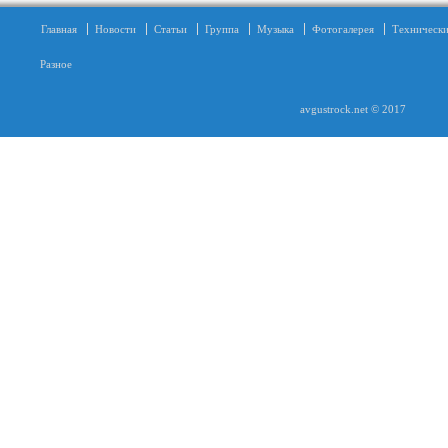
Главная
Новости
Статьи
Группа
Музыка
Фотогалерея
Технически
Разное
avgustrock.net © 2017