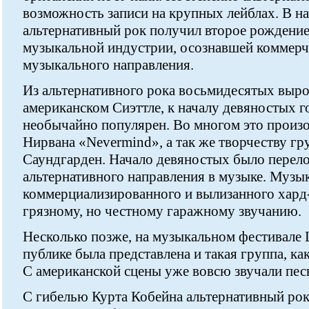
возможность записи на крупных лейблах. В н
альтернативный рок получил второе рождени
музыкальной индустрии, осознавшей коммерч
музыкального направления.
Из альтернативного рока восьмидесятых выр
американском Сиэттле, к началу девяностых г
необычайно популярен. Во многом это произ
Нирвана «Nevermind», а так же творчеству г
Саундгарден. Начало девяностых было перел
альтернативного направления в музыке. Музы
коммерциализированного и вылизанного хард
грязному, но честному гаражному звучанию.
Несколько позже, на музыкальном фестивале 
публике была представлена и такая группа, ка
С американской сцены уже вовсю звучали пес
С гибелью Курта Кобейна альтернативный рок 