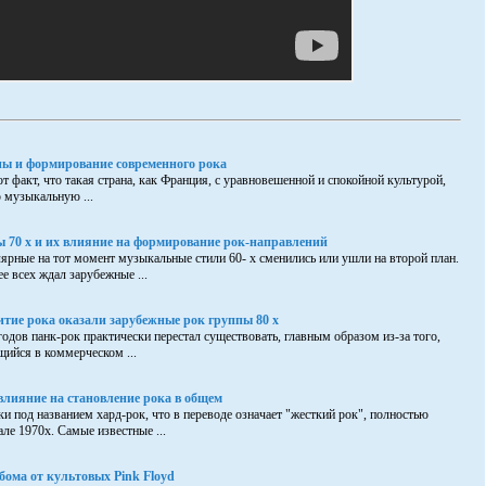
пы и формирование современного рока
т факт, что такая страна, как Франция, с уравновешенной и спокойной культурой,
 музыкальную ...
 70 х и их влияние на формирование рок-направлений
лярные на тот момент музыкальные стили 60- х сменились или ушли на второй план.
е всех ждал зарубежные ...
итие рока оказали зарубежные рок группы 80 х
годов панк-рок практически перестал существовать, главным образом из-за того,
щийся в коммерческом ...
влияние на становление рока в общем
и под названием хард-рок, что в переводе означает "жесткий рок", полностью
ле 1970х. Самые известные ...
бома от культовых Pink Floyd