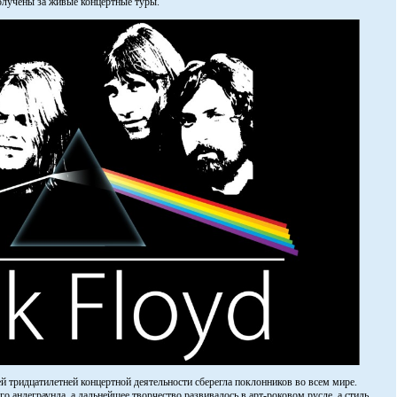
олучены за живые концертные туры.
ей тридцатилетней концертной деятельности сберегла поклонников во всем мире.
 андеграунда, а дальнейшее творчество развивалось в арт-роковом русле, а стиль