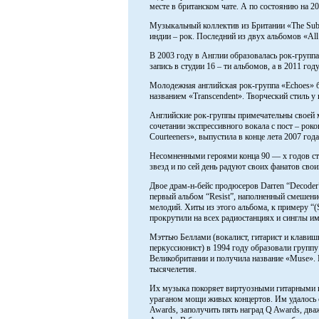
месте в британском чате. А по состоянию на 20
Музыкальный коллектив из Британии «The Sub
индии – рок. Последний из двух альбомов «All
В 2003 году в Англии образовалась рок-группа
запись в студии 16 – ти альбомов, а в 2011 го
Молодежная английская рок-группа «Echoes» б
названием «Transcendent». Творческий стиль у 
Английские рок-группы примечательны своей м
сочетании экспрессивного вокала с пост – ро
Courteeners», выпустила в конце лета 2007 го
Несомненными героями конца 90 — х годов ста
звезд и по сей день радуют своих фанатов св
Двое драм-н-бейс продюсеров Darren “Decoder”
первый альбом “Resist”, наполненный смешени
мелодий. Хиты из этого альбома, к примеру “(Sl
прокрутили на всех радиостанциях и синглы и
Мэттью Беллами (вокалист, гитарист и клавиш
перкуссионист) в 1994 году образовали группу
Великобритании и получила название «Muse».
тысячелетия.
Их музыка покоряет виртуозными гитарными 
ураганом мощи живых концертов. Им удалось 
Awards, заполучить пять наград Q Awards, дв