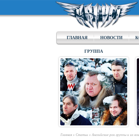
ГЛАВНАЯ
НОВОСТИ
К
ГРУППА
Главная
»
Статьи
»
Английские рок группы и их вл