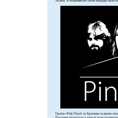
Awards. В большинстве своем награды были п
Группа «Pink Floyd» из Британии за время сво
Рождение произошло в рамках психоделического