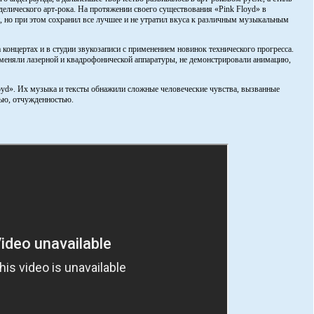
делического арт-рока. На протяжении своего существования «Pink Floyd» в
, но при этом сохранил все лучшее и не утратил вкуса к различным музыкальным
 концертах и в студии звукозаписи с применением новинок технического прогресса.
меняли лазерной и квадрофонической аппаратуры, не демонстрировали анимацию,
loyd». Их музыка и тексты обнажили сложные человеческие чувства, вызванные
ью, отчужденностью.