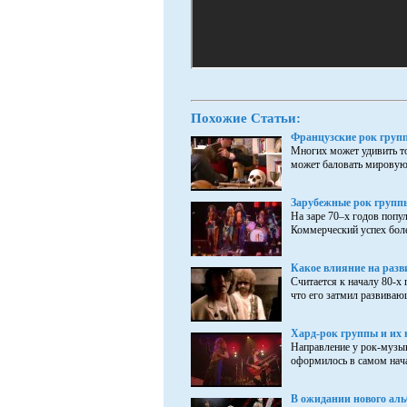
Похожие Статьи:
Французские рок груп
Многих может удивить то
может баловать мировую
Зарубежные рок группы
На заре 70–х годов попу
Коммерческий успех боле
Какое влияние на разв
Считается к началу 80-х 
что его затмил развиваю
Хард-рок группы и их 
Направление у рок-музык
оформилось в самом нача
В ожидании нового аль