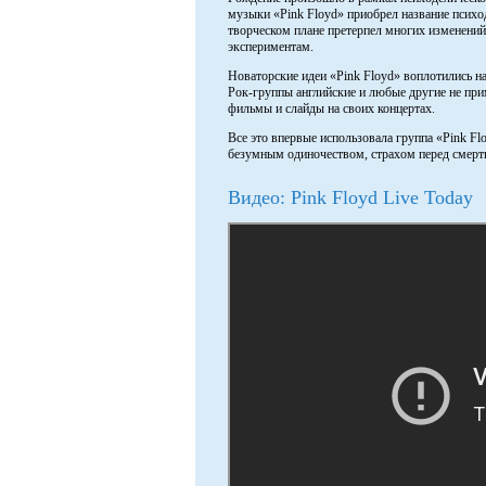
музыки «Pink Floyd» приобрел название психо
творческом плане претерпел многих изменений
экспериментам.
Новаторские идеи «Pink Floyd» воплотились на
Рок-группы английские и любые другие не при
фильмы и слайды на своих концертах.
Все это впервые использовала группа «Pink F
безумным одиночеством, страхом перед смерт
Видео: Pink Floyd Live Today