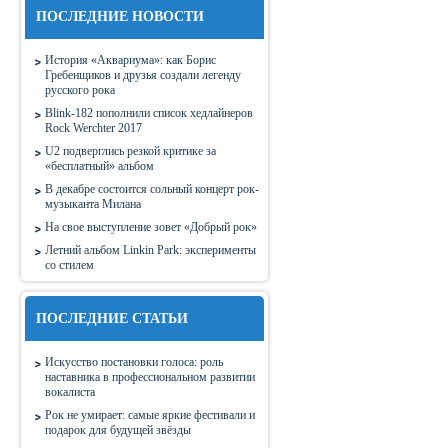
ПОСЛЕДНИЕ НОВОСТИ
История «Аквариума»: как Борис
Гребенщиков и друзья создали легенду
русского рока
Blink-182 пополнили список хедлайнеров
Rock Werchter 2017
U2 подверглись резкой критике за
«бесплатный» альбом
В декабре состоится сольный концерт рок-
музыканта Милана
На свое выступление зовет «Добрый рок»
Летний альбом Linkin Park: эксперименты
со стилем
ПОСЛЕДНИЕ СТАТЬИ
Искусство постановки голоса: роль
наставника в профессиональном развитии
вокалиста
Рок не умирает: самые яркие фестивали и
подарок для будущей звёзды