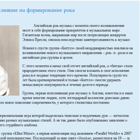
влияние на формирование рока
Английская рок-музыка с момента своего возникновения
несет в себе формирование приоритетов в музыкальном мире.
Гигантская волна, накрывшая мир после потрясающих концертов
Элвиса Пресли, снизила впоследствии заинтересованность к музыке.
Немного спустя группа «Биттлз» своей неординарностью повлияла на
возникновение нового музыкального направления – рок- н –рола и на
английские рок-группы в целом.
С этого момента и начал свой отсчет английский рок, а «битлы» стали
прародителями этого стиля. Они смогли вложить в свое исполнение
рока все модные тенденции того времени. Популярность групп тех
лет была кратковременной и только «Биттлз» смогли удержать
немыслимую популярность в течение долгого периода .
Группа, первая исполнившая рок-музыку в Англии, известна и в наше
время многим людям, хотя легендарный коллектив довольно давно
ло новое поколение современности, у которого стилистика постоянно
, первоначальная игра которой выделялась тяжелым и медленным дум — металлом.
ию разных музыкальных стилей. А не так давно было опубликовано заявление о
его студийного альбома.
руппа «Elliot Minor», а первая композиция под названием «Parallel Worlds» в 2007
лой популярностью. Последующий за ним сингл «Jessica», разместился на 19 — м