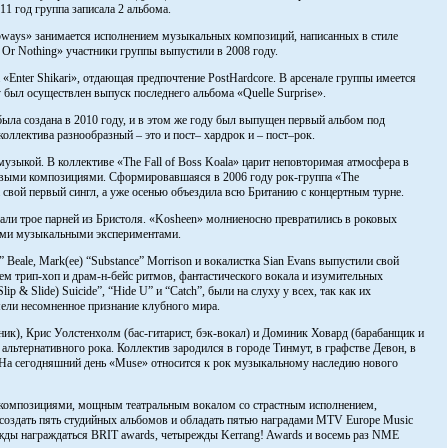
11 год группа записала 2 альбома.
ways» занимается исполнением музыкальных композиций, написанных в стиле
 Or Nothing» участники группы выпустили в 2008 году.
 «Enter Shikari», отдающая предпочтение PostHardcore. В арсенале группы имеется
ду был осуществлен выпуск последнего альбома «Quelle Surprise».
ыла создана в 2010 году, и в этом же году был выпущен первый альбом под
коллектива разнообразный – это и пост– хардрок и – пост–рок.
узыкой. В коллективе «The Fall of Boss Koala» царит неповторимая атмосфера в
ковыми композициями. Сформировавшаяся в 2006 году рок-группа «The
да свой первый сингл, а уже осенью объездила всю Британию с концертным турне.
ли трое парней из Бристоля. «Kosheen» молниеносно превратились в роковых
оими музыкальными экспериментами.
 Beale, Mark(ee) “Substance” Morrison и вокалистка Sian Evans выпустили свой
ем трип-хоп и драм-н-бейс ритмов, фантастического вокала и изумительных
ip & Slide) Suicide”, “Hide U” и “Catch”, были на слуху у всех, так как их
мели несомненное признание клубного мира.
ник), Крис Уолстенхолм (бас-гитарист, бэк-вокал) и Доминик Ховард (барабанщик и
 альтернативного рока. Коллектив зародился в городе Тинмут, в графстве Девон, в
 На сегодняшний день «Muse» относится к рок музыкальному наследию нового
композициями, мощным театральным вокалом со страстным исполнением,
создать пять студийных альбомов и обладать пятью наградами MTV Europe Music
ажды награждаться BRIT awards, четырежды Kerrang! Awards и восемь раз NME