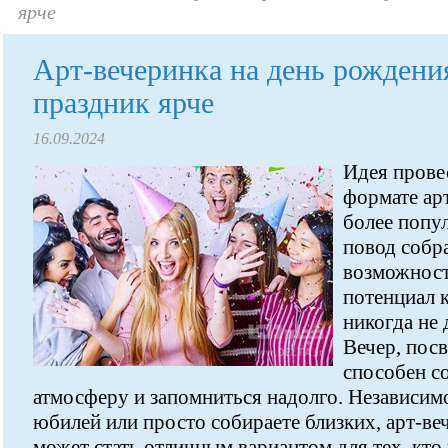
ярче
Арт-вечеринка на день рождения
праздник ярче
16.09.2024
Идея прове
формате ар
более попул
повод собра
возможност
потенциал к
никогда не 
Вечер, пос
способен с
атмосферу и запомниться надолго. Независимо
юбилей или просто собираете близких, арт-ве
может стать отличным вариантом для тех, кто