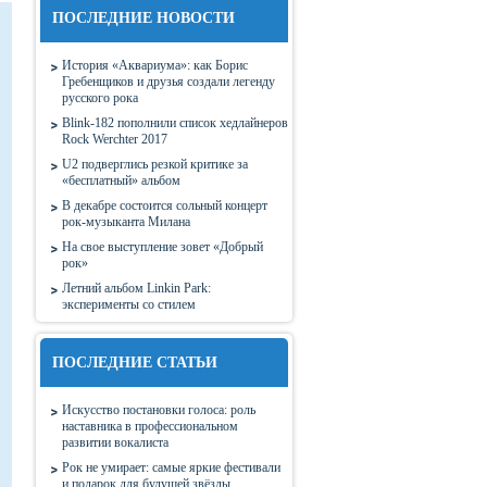
ПОСЛЕДНИЕ НОВОСТИ
История «Аквариума»: как Борис
Гребенщиков и друзья создали легенду
русского рока
Blink-182 пополнили список хедлайнеров
Rock Werchter 2017
U2 подверглись резкой критике за
«бесплатный» альбом
В декабре состоится сольный концерт
рок-музыканта Милана
На свое выступление зовет «Добрый
рок»
Летний альбом Linkin Park:
эксперименты со стилем
ПОСЛЕДНИЕ СТАТЬИ
Искусство постановки голоса: роль
наставника в профессиональном
развитии вокалиста
Рок не умирает: самые яркие фестивали
и подарок для будущей звёзды