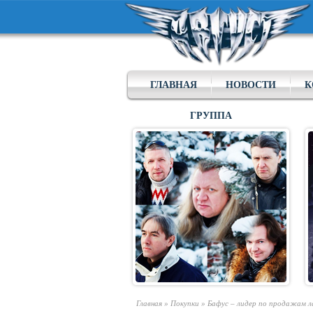
ГЛАВНАЯ
НОВОСТИ
К
ГРУППА
Главная
»
Покупки
»
Бафус – лидер по продажам 