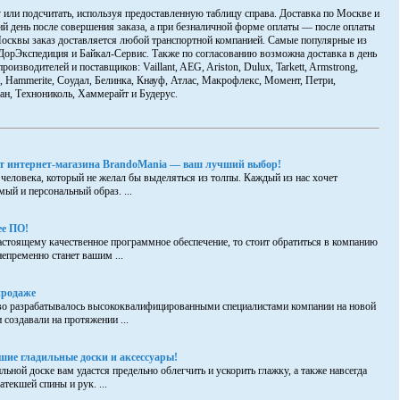
 или подсчитать, используя предоставленную таблицу справа. Доставка по Москве и
й день после совершения заказа, а при безналичной форме оплаты — после оплаты
Москвы заказ доставляется любой транспортной компанией. Самые популярные из
ДорЭкспедиция и Байкал-Сервис. Также по согласованию возможна доставка в день
роизводителей и поставщиков: Vaillant, AEG, Ariston, Dulux, Tarkett, Armstrong,
ra, Hammerite, Соудал, Белинка, Кнауф, Атлас, Макрофлекс, Момент, Петри,
ан, Технониколь, Хаммерайт и Будерус.
от интернет-магазина BrandoMania — ваш лучший выбор!
 человека, который не желал бы выделяться из толпы. Каждый из нас хочет
ый и персональный образ. ...
ее ПО!
настоящему качественное программное обеспечение, то стоит обратиться в компанию
епременно станет вашим ...
продаже
тво разрабатывалось высококвалифицированными специалистами компании на новой
 создавали на протяжении ...
ие гладильные доски и аксессуары!
ьной доске вам удастся предельно облегчить и ускорить глажку, а также навсегда
атекшей спины и рук. ...