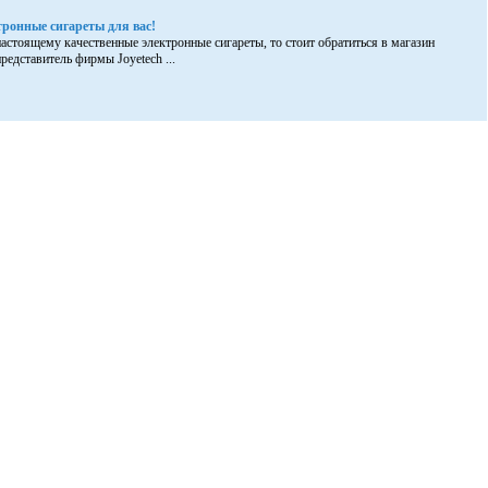
ронные сигареты для вас!
настоящему качественные электронные сигареты, то стоит обратиться в магазин
едставитель фирмы Joyetech ...