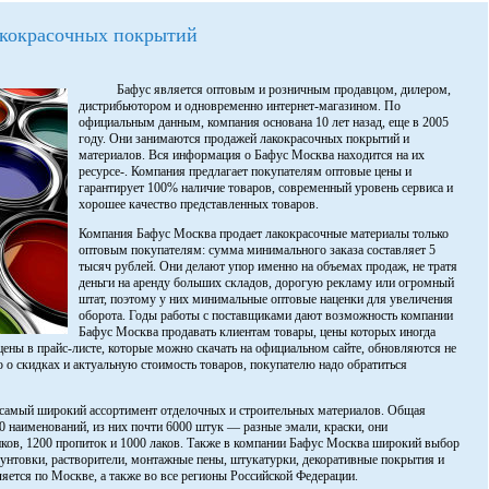
акокрасочных покрытий
Бафус является оптовым и розничным продавцом, дилером,
дистрибьютором и одновременно интернет-магазином. По
официальным данным, компания основана 10 лет назад, еще в 2005
году. Они занимаются продажей лакокрасочных покрытий и
материалов. Вся информация о Бафус Москва находится на их
ресурсе-. Компания предлагает покупателям оптовые цены и
гарантирует 100% наличие товаров, современный уровень сервиса и
хорошее качество представленных товаров.
Компания Бафус Москва продает лакокрасочные материалы только
оптовым покупателям: сумма минимального заказа составляет 5
тысяч рублей. Они делают упор именно на объемах продаж, не тратя
деньги на аренду больших складов, дорогую рекламу или огромный
штат, поэтому у них минимальные оптовые наценки для увеличения
оборота. Годы работы с поставщиками дают возможность компании
Бафус Москва продавать клиентам товары, цены которых иногда
ены в прайс-листе, которые можно скачать на официальном сайте, обновляются не
 о скидках и актуальную стоимость товаров, покупателю надо обратиться
самый широкий ассортимент отделочных и строительных материалов. Общая
0 наименований, из них почти 6000 штук — разные эмали, краски, они
иков, 1200 пропиток и 1000 лаков. Также в компании Бафус Москва широкий выбор
грунтовки, растворители, монтажные пены, штукатурки, декоративные покрытия и
яется по Москве, а также во все регионы Российской Федерации.