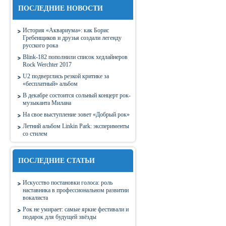
ПОСЛЕДНИЕ НОВОСТИ
История «Аквариума»: как Борис
Гребенщиков и друзья создали легенду
русского рока
Blink-182 пополнили список хедлайнеров
Rock Werchter 2017
U2 подверглись резкой критике за
«бесплатный» альбом
В декабре состоится сольный концерт рок-
музыканта Милана
На свое выступление зовет «Добрый рок»
Летний альбом Linkin Park: эксперименты
со стилем
ПОСЛЕДНИЕ СТАТЬИ
Искусство постановки голоса: роль
наставника в профессиональном развитии
вокалиста
Рок не умирает: самые яркие фестивали и
подарок для будущей звёзды