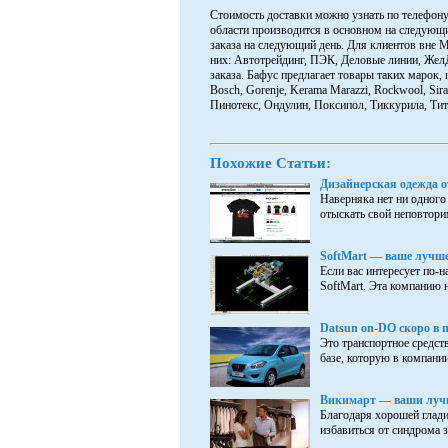
Стоимость доставки можно узнать по телефону
области производится в основном на следующи
заказа на следующий день. Для клиентов вне 
них: Автотрейдинг, ПЭК, Деловые линии, Жел
заказа. Бафус предлагает товары таких марок, п
Bosch, Gorenje, Kerama Marazzi, Rockwool, Si
Пинотекс, Ондулин, Поксипол, Тиккурила, Тит
Похожие Статьи:
Дизайнерская одежда 
Наверняка нет ни одного
отыскать свой неповторим
SoftMart — ваше лучш
Если вас интересует по-
SoftMart. Эта компанию н
Datsun on-DO скоро в 
Это транспортное средс
базе, которую в компании
Викимарт — ваши лучш
Благодаря хорошей гладил
избавиться от синдрома з