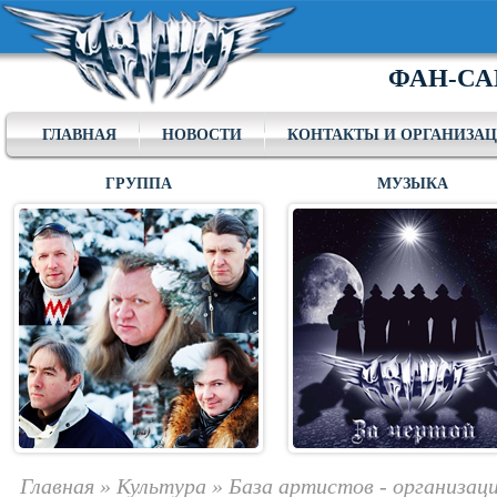
ФАН-СА
ГЛАВНАЯ
НОВОСТИ
КОНТАКТЫ И ОРГАНИЗА
ГРУППА
МУЗЫКА
Главная
»
Культура
»
База артистов - организаци