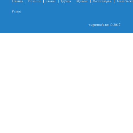
Главная
Новости
Статьи
Группа
Музыка
Фотогалерея
Технически
Разное
avgustrock.net © 2017