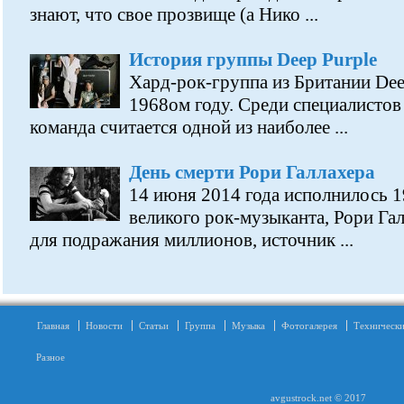
знают, что свое прозвище (а Нико ...
История группы Deep Purple
Хард-рок-группа из Британии Dee
1968ом году. Среди специалистов
команда считается одной из наиболее ...
День смерти Рори Галлахера
14 июня 2014 года исполнилось 19
великого рок-музыканта, Рори Га
для подражания миллионов, источник ...
Главная
Новости
Статьи
Группа
Музыка
Фотогалерея
Технически
Разное
avgustrock.net © 2017