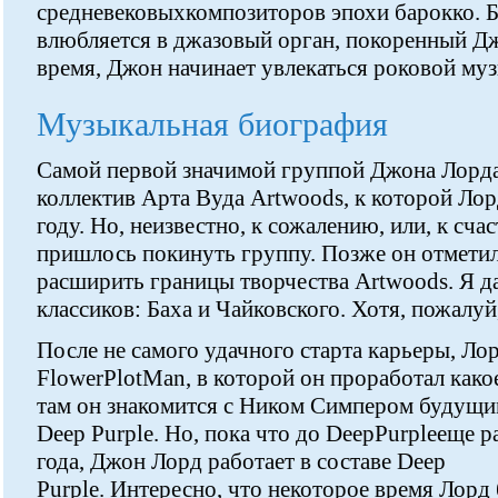
средневековыхкомпозиторов эпохи барокко. 
влюбляется в джазовый орган, покоренный Д
время, Джон начинает увлекаться роковой му
Музыкальная биография
Самой первой значимой группой Джона Лорда,
коллектив Арта Вуда Artwoods, к которой Ло
году. Но, неизвестно, к сожалению, или, к сча
пришлось покинуть группу. Позже он отметил:
расширить границы творчества Artwoods. Я д
классиков: Баха и Чайковского. Хотя, пожалуй
После не самого удачного старта карьеры, Ло
FlowerPlotMan, в которой он проработал какое
там он знакомится с Ником Симпером будущи
Deep Purple. Но, пока что до DeepPurpleеще р
года, Джон Лорд работает в составе Deep
Purple. Интересно, что некоторое время Лорд