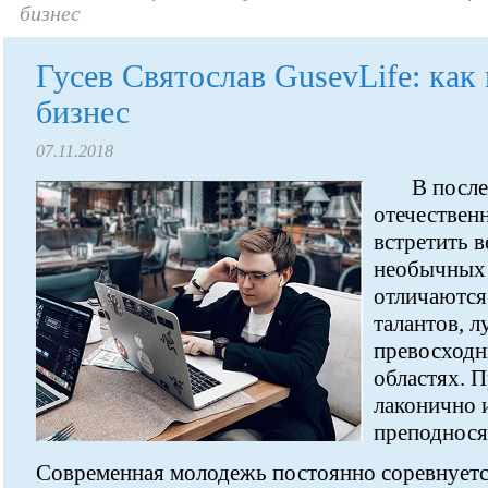
бизнес
Гусев Святослав GusevLife: как
бизнес
07.11.2018
В после
отечествен
встретить 
необычных 
отличаются
талантов, 
превосходн
областях. П
лаконично 
преподносят
Современная молодежь постоянно соревнуется