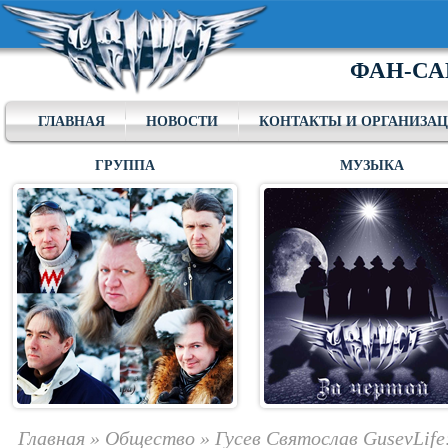
ФАН-СА
ГЛАВНАЯ
НОВОСТИ
КОНТАКТЫ И ОРГАНИЗА
ГРУППА
МУЗЫКА
Главная
»
Общество
»
Гусев Святослав GusevLife