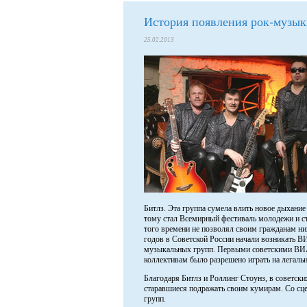
История появления рок-музы
25.02.2013
Битлз. Эта группа сумела влить новое дыхани
тому стал Всемирный фестиваль молодежи и с
того времени не позволял своим гражданам ни
годов в Советской России начали возникать 
музыкальных групп. Первыми советскими ВИА
коллективам было разрешено играть на легальн
Благодаря Битлз и Роллинг Стоунз, в советских
старавшиеся подражать своим кумирам. Со сце
групп.