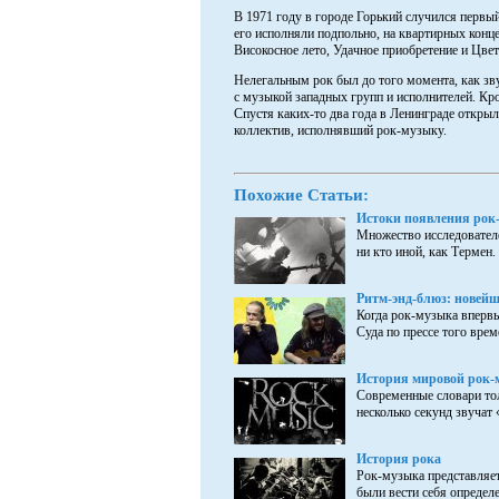
В 1971 году в городе Горький случился первы
его исполняли подпольно, на квартирных конце
Високосное лето, Удачное приобретение и Цве
Нелегальным рок был до того момента, как з
с музыкой западных групп и исполнителей. Кр
Спустя каких-то два года в Ленинграде откры
коллектив, исполнявший рок-музыку.
Похожие Статьи:
Истоки появления рок
Множество исследователе
ни кто иной, как Термен. 
Ритм-энд-блюз: новей
Когда рок-музыка впервы
Суда по прессе того врем
История мировой рок-
Современные словари тол
несколько секунд звучат 
История рока
Рок-музыка представляет
были вести себя определе