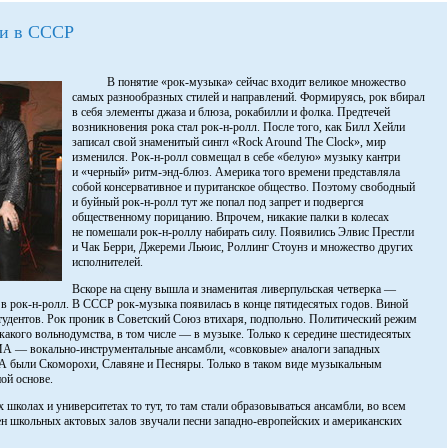
ки в СССР
В понятие «рок-музыка» сейчас входит великое множество
самых разнообразных стилей и направлений. Формируясь, рок вбирал
в себя элементы джаза и блюза, рокабилли и фолка. Предтечей
возникновения рока стал рок-н-ролл. После того, как Билл Хейли
записал свой знаменитый сингл «Rock Around The Clock», мир
изменился. Рок-н-ролл совмещал в себе «белую» музыку кантри
и «черный» ритм-энд-блюз. Америка того времени представляла
собой консервативное и пуританское общество. Поэтому свободный
и буйный рок-н-ролл тут же попал под запрет и подвергся
общественному порицанию. Впрочем, никакие палки в колесах
не помешали рок-н-роллу набирать силу. Появились Элвис Престли
и Чак Берри, Джереми Льюис, Роллинг Стоунз и множество других
исполнителей.
Вскоре на сцену вышла и знаменитая ливерпульская четверка —
е в рок-н-ролл. В СССР рок-музыка появилась в конце пятидесятых годов. Виной
тудентов. Рок проник в Советский Союз втихаря, подпольно. Политический режим
какого вольнодумства, в том числе — в музыке. Только к середине шестидесятых
ВИА — вокально-инструментальные ансамбли, «совковые» аналоги западных
 были Скоморохи, Славяне и Песняры. Только в таком виде музыкальным
ой основе.
 школах и университетах то тут, то там стали образовываться ансамбли, во всем
н школьных актовых залов звучали песни западно-европейских и американских