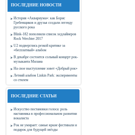
ПОСЛЕДНИЕ НОВОСТИ
История «Аквариума»: как Борис
Гребенщиков и друзья создали легенду
русского рока
Blink-182 пополнили список хедлайнеров
Rock Werchter 2017
U2 подверглись резкой критике за
«бесплатный» альбом
В декабре состоится сольный концерт рок-
музыканта Милана
На свое выступление зовет «Добрый рок»
Летний альбом Linkin Park: эксперименты
со стилем
ПОСЛЕДНИЕ СТАТЬИ
Искусство постановки голоса: роль
наставника в профессиональном развитии
вокалиста
Рок не умирает: самые яркие фестивали и
подарок для будущей звёзды