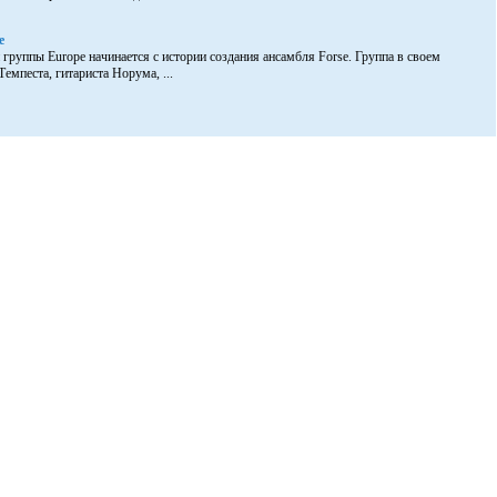
e
группы Europe начинается с истории создания ансамбля Forse. Группа в своем
Темпеста, гитариста Норума, ...