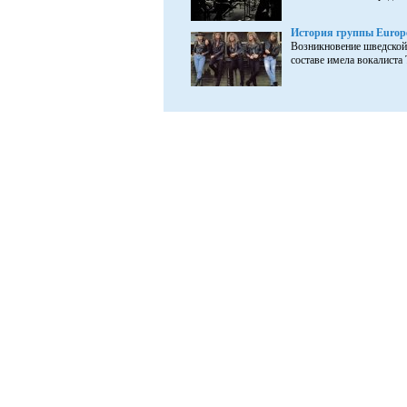
История группы Europ
Возникновение шведской 
составе имела вокалиста 