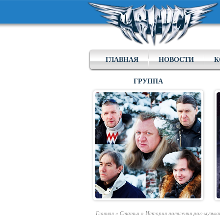
ГЛАВНАЯ
НОВОСТИ
К
ГРУППА
Главная
»
Статьи
»
История появления рок-музык