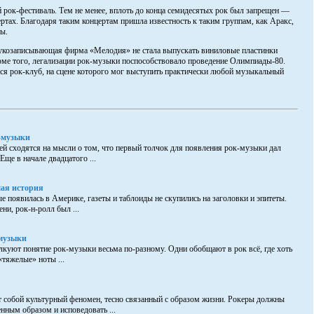
й рок-фестиваль. Тем не менее, вплоть до конца семидесятых рок был запрещен —
ртах. Благодаря таким концертам пришла известность к таким группам, как Аракс,
ты.
вукозаписывающая фирма «Мелодия» не стала выпускать виниловые пластинки
оме того, легализации рок-музыки поспособствовало проведение Олимпиады-80.
лся рок-клуб, на сцене которого мог выступить практически любой музыкальный
-музыки
й сходятся на мысли о том, что первый толчок для появления рок-музыки дал
Еще в начале двадцатого ...
шая история
е появилась в Америке, газеты и таблоиды не скупились на заголовки и эпитеты.
ени, рок-н-ролл был ...
музыки
куют понятие рок-музыки весьма по-разному. Одни обобщают в рок всё, где хоть
«тяжелые» ноты ...
 собой культурный феномен, тесно связанный с образом жизни. Рокеры должны
нным образом и исповедовать ...