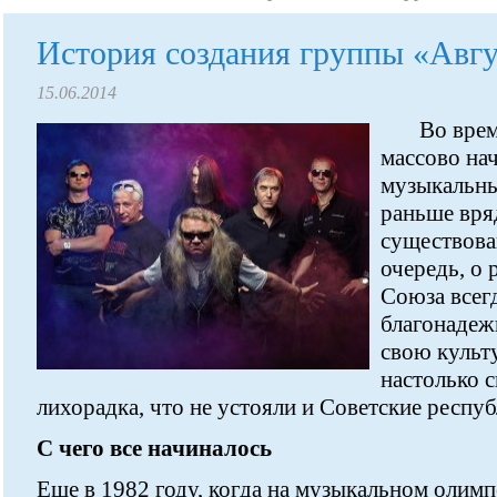
История создания группы «Авг
15.06.2014
Во вре
массово на
музыкальны
раньше вря
существован
очередь, о 
Союза всегд
благонадеж
свою культу
настолько с
лихорадка, что не устояли и Советские респу
С чего все начиналось
Еще в 1982 году, когда на музыкальном олимп