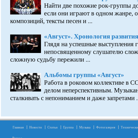
Найти две похожие рок-группы д
если они играют в одном жанре, 
композиций, тексты песен и ...
«Август». Хронология развити
Глядя на успешные выступления г
непосвященному слушателю сложн
сложную судьбу пережили ...
Альбомы группы «Август»
Работа в роковом коллективе в С
делом неперспективным. Музыкан
сталкивать с непониманием и даже запретами ..
Главная
Новости
Статьи
Группа
Музыка
Фотогалерея
Технически