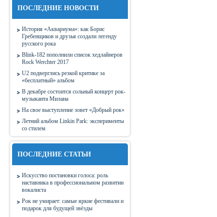
ПОСЛЕДНИЕ НОВОСТИ
История «Аквариума»: как Борис
Гребенщиков и друзья создали легенду
русского рока
Blink-182 пополнили список хедлайнеров
Rock Werchter 2017
U2 подверглись резкой критике за
«бесплатный» альбом
В декабре состоится сольный концерт рок-
музыканта Милана
На свое выступление зовет «Добрый рок»
Летний альбом Linkin Park: эксперименты
со стилем
ПОСЛЕДНИЕ СТАТЬИ
Искусство постановки голоса: роль
наставника в профессиональном развитии
вокалиста
Рок не умирает: самые яркие фестивали и
подарок для будущей звёзды