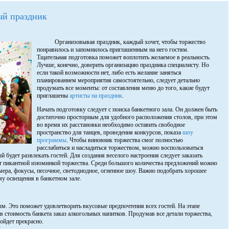
ый праздник
Организовывая праздник, каждый хочет, чтобы торжество
понравилось и запомнилось приглашенным на него гостям.
Тщательная подготовка поможет воплотить желаемое в реальность.
Лучше, конечно, доверить организацию праздника специалисту. Но
если такой возможности нет, либо есть желание заняться
планированием мероприятия самостоятельно, следует детально
продумать все моменты: от составления меню до того, какие будут
приглашены
артисты на праздник
.
Начать подготовку следует с поиска банкетного зала. Он должен быть
достаточно просторным для удобного расположения столов, при этом
во время их расстановки необходимо оставить свободное
пространство для танцев, проведения конкурсов, показа
шоу
программы
. Чтобы виновник торжества смог полностью
расслабиться и насладиться торжеством, можно воспользоваться
 будет развлекать гостей. Для создания веселого настроения следует заказать
ут пикантной изюминкой торжества. Среди большого количества предложений можно
мера, фокусы, песочное, светодиодное, огненное шоу. Важно подобрать хорошее
у освещения в банкетном зале.
. Это поможет удовлетворить вкусовые предпочтения всех гостей. На этапе
в стоимость банкета заказ алкогольных напитков. Продумав все детали торжества,
ойдет прекрасно.