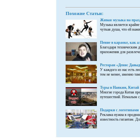
Похожие Статьи:
Живая музыка на праз
Музыка является крайне
чуткая душа, что ей важно
Пение в караоке, как а
Благодаря техническим 
приложения для развлече
Ресторан «Денис Давыд
У каждого из нас есть лю
тем не менее, именно там
Туры в Нанкин, Китай
Многие города Китая пре
путешествий. Немалым сп
Подарки с логотипами
Реклама нужна в продвиж
известность гигантам. Дл