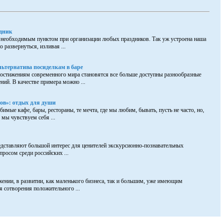
дник
 необходимым пунктом при организации любых праздников. Так уж устроена наша
 развернуться, изливая ...
льтернатива посиделкам в баре
достижениям современного мира становятся все больше доступны разнообразные
ний. В качестве примера можно ...
ов»: отдых для души
бимые кафе, бары, рестораны, те мечта, где мы любим, бывать, пусть не часто, но,
 мы чувствуем себя ...
дставляют большой интерес для ценителей экскурсионно-познавательных
росом среди российских ...
ении, в развитии, как маленького бизнеса, так и большим, уже имеющим
я сотворения положительного ...