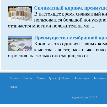
Силикатный кирпич, преимущес
В настоящее время силикатный к
пользоваться большой популярнос
отличается многими положительными ...
Преимущества мембранной кр
Кровля - это один из главных ком
качества зависит, насколько тепл
строения, насколько оно защищено от ...
Главная
Новости
Статьи
Группа
Музыка
Фотогалерея
Технически
Разное
avgustrock.net © 2017