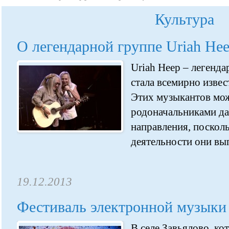
Культура
О легендарной группе Uriah He
Uriah Heep – легенда
стала всемирно извест
Этих музыкантов мож
родоначальниками д
направления, посколь
деятельности они вып
19.12.2013
Фестиваль электронной музыки
В селе Завьялово, ко