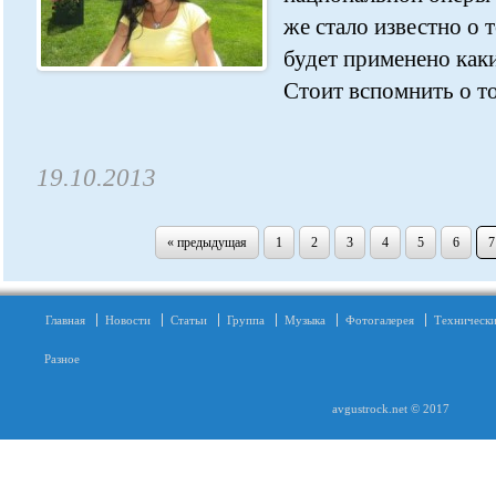
же стало известно о т
будет применено как
Стоит вспомнить о том
19.10.2013
« предыдущая
1
2
3
4
5
6
7
Главная
Новости
Статьи
Группа
Музыка
Фотогалерея
Технически
Разное
avgustrock.net © 2017