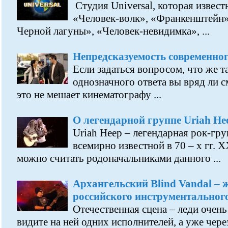
Cтудия Universal, которая извест
«Человек-волк», «Франкенштейн»
Черной лагуны», «Человек-невидимка», ...
Непредсказуемость современно
Если задаться вопросом, что же т
однозначного ответа вы вряд ли 
это не мешает кинематографу ...
О легендарной группе Uriah He
Uriah Heep – легендарная рок-гру
всемирно известной в 70 – х гг. 
можно считать родоначальниками данного ...
Архангельский Blind Vandal – 
российского инструментальног
Отечественная сцена – леди очень
видите на ней одних исполнителей, а уже чер