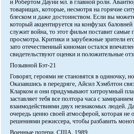
и Робертом Дауни мл. в главной роли. Авантю
товарищах, которые, несмотря на горячие сит
блеском и даже достоинством. Если вы может
который акцентируется на конфузах баловней
служит война, то этот фильм поставит самые 
просмотра. Критики и зарубежные зрители ег
зато отечественный киноман остался впечатле
свидетельствуют оценки и положительные от
Позывной Бэт-21
Говорят, героями не становятся в одиночку, но
Оказавшись в передряге, Айсил Хэмблтон свя
Кларком и они придумывают хитроумный план
заставляет тебя все полтора часа с замиранием
взаимодействиями двух незнакомых людей. Д
очередь ценно своей атмосферой, которая не 
решениями режиссера, чтобы разбавить моно
Военные потери, США, 1989