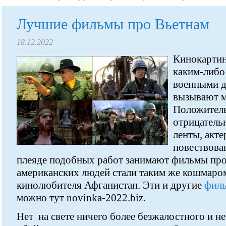
Лучшие фильмы про Вьетнам
18.12.2022
Кинокартин
каким-либо
военными д
вызывают м
Положитель
отрицательн
ленты, акте
повествован
плеяде подобных работ занимают фильмы про
американских людей стали таким же кошмаром
кинолюбителя Афганистан. Эти и другие
филь
можно тут novinka-2022.biz.
Нет на свете ничего более безжалостного и н