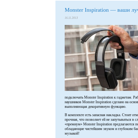
Monster Inspiration — ваши л
16.11.2013
подключать Monster Inspiration к гаджетам. Р
наушников Monster Inspiration сделано на осн
выполняющая декоративную функцию.
В комплекте есть запасная накладка. Стоит от
прочная, что позволяет ей не запутываться в с
«премиум» Monster Inspiration предлагаются 
обладающие чистейшим звуком и глубоким басо
музыкой!