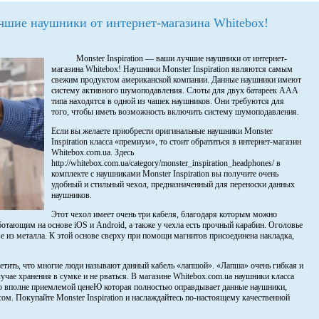
учшие наушники от интернет-магазина Whitebox!
Monster Inspiration — ваши лучшие наушники от интернет-
магазина Whitebox! Наушники Monster Inspiration являются самым
свежим продуктом американской компании. Данные наушники имеют
систему активного шумоподавления. Слоты для двух батареек ААА
типа находятся в одной из чашек наушников. Они требуются для
того, чтобы иметь возможность включить систему шумоподавления.
Если вы желаете приобрести оригинальные наушники Monster
Inspiration класса «премиум», то стоит обратиться в интернет-магазин
Whitebox.com.ua. Здесь
http://whitebox.com.ua/category/monster_inspiration_headphones/ в
комплекте с наушниками Monster Inspiration вы получите очень
удобный и стильный чехол, предназначенный для переноски данных
наушников.
Этот чехол имеет очень три кабеля, благодаря которым можно
аботающим на основе iOS и Android, а также у чехла есть прочный карабин. Оголовье
ове из металла. К этой основе сверху при помощи магнитов присоединена накладка,
метить, что многие люди называют данный кабель «лапшой». «Лапша» очень гибкая и
лучае хранения в сумке и не рваться. В магазине Whitebox.com.ua наушники класса
по вполне приемлемой ценеЮ которая полностью оправдывает данные наушники,
м. Покупайте Monster Inspiration и наслаждайтесь по-настоящему качественной