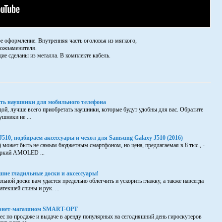
е оформление. Внутренняя часть оголовья из мягкого,
кожзаменителя.
е сделаны из металла. В комплекте кабель.
ть наушники для мобильного телефона
дой, лучше всего приобретать наушники, которые будут удобны для вас. Обратите
ушники не ...
510, подбираем аксессуары и чехол для Samsung Galaxy J510 (2016)
) может быть не самым бюджетным смартфоном, но цена, предлагаемая в 8 тыс., -
 Яркий AMOLED ...
ие гладильные доски и аксессуары!
ьной доске вам удастся предельно облегчить и ускорить глажку, а также навсегда
атекшей спины и рук. ...
ернет-магазином SMART-OPT
ес по продаже и выдаче в аренду популярных на сегодняшний день гироскутеров