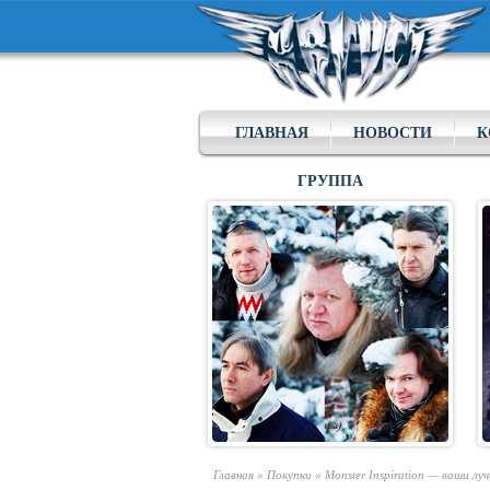
ГЛАВНАЯ
НОВОСТИ
К
ГРУППА
Главная
»
Покупки
»
Monster Inspiration — ваши л