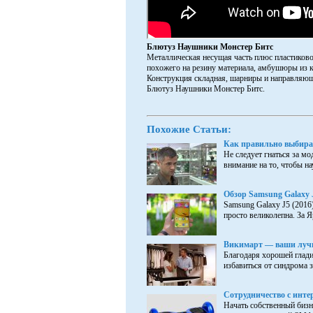
Блютуз Наушники Монстер Битс
Металлическая несущая часть плюс пластиково
похожего на резину материала, амбушюры из 
Конструкция складная, шарниры и направляющи
Блютуз Наушники Монстер Битс.
Похожие Статьи:
Как правильно выбира
Не следует гнаться за мо
внимание на то, чтобы на
Обзор Samsung Galaxy J
Samsung Galaxy J5 (2016
просто великолепна. За
Викимарт — ваши лучш
Благодаря хорошей гладил
избавиться от синдрома з
Сотрудничество с инт
Начать собственный бизн