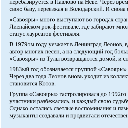
перебазируется в Павлово на Неве. Через вре
свою базу, переезжая в Володарский. И снова
«Савояры» много выступают во городах стра
Лиепайском рок-фестивале, где забирают мно
статус лауреатов фестиваля.
В 1979ом году уезжает в Ленинград Леонов, 
автор многих песен, а на следующий год бол
«Савояры» из Тулы возвращаются домой, и с
1983ый год обозначается группой «Савояры»
Через два года Леонов вновь уходит из коллект
становится Котов.
Группа «Савояры» гастролировала до 1992го г
участники разбежались, и каждый свою судьбу
Однако остались светлые воспоминания и памя
музыканты создавали и продвигали отечестве