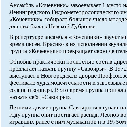
Ансамбль «Кочевники» завоевывает 1 место н
Ленинградского Гидрометеорологического ин
«Кочевники» собирало большое число молод
для них была в Невской Дубровке.
В репертуаре ансамбля «Кочевники» звучат м
время песен. Красиво в их исполнении звучал
группа «Кочевники» прекращает свою деятель
Обновив практически полностью состав дирек
предлагает назвать группу «Савояры». В 197
выступает в Новгородском дворце Профсоюз
фестивале худсамодеятельности и завоевывает
сольный концерт. В это время группа приняла
назвать себя «Савояры».
Летними днями группа Савояры выступает на
году группа опят постигает распад. Леонов во
игравших ранее с ним музыкантов и в 1975ом