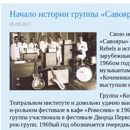
Начало истории группы «Савоя
05.08.2013
Свою и
«Савояры» 
Rebels и и
зарубежные
1966ом год
музыкантам
«Кочевники
выступали н
Группа «Ко
Театральном институте и довольно удачно выс
н-рольном фестивале в кафе «Ровесник» в 196
группа участвовала в фестивале Дворца Перв
рок-групп. 1969ый год обозначается очередн