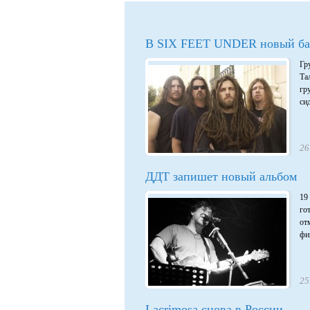
В SIX FEET UNDER новый б
Гр
Та
гр
си
26
ДДТ запишет новый альбом
19
го
от
фи
25
Lacrimosa снова в России