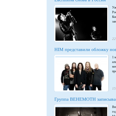
Уж
Ро
Ко
за
22
HIM представили обложку нов
1 
ал
ме
пр
15
Группа BEHEMOTH записывае
Вп
го