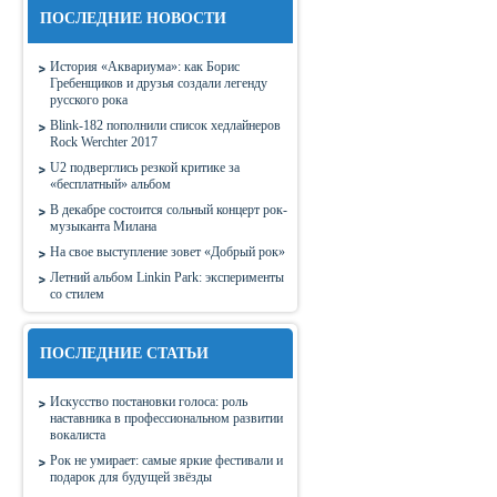
ПОСЛЕДНИЕ НОВОСТИ
История «Аквариума»: как Борис
Гребенщиков и друзья создали легенду
русского рока
Blink-182 пополнили список хедлайнеров
Rock Werchter 2017
U2 подверглись резкой критике за
«бесплатный» альбом
В декабре состоится сольный концерт рок-
музыканта Милана
На свое выступление зовет «Добрый рок»
Летний альбом Linkin Park: эксперименты
со стилем
ПОСЛЕДНИЕ СТАТЬИ
Искусство постановки голоса: роль
наставника в профессиональном развитии
вокалиста
Рок не умирает: самые яркие фестивали и
подарок для будущей звёзды