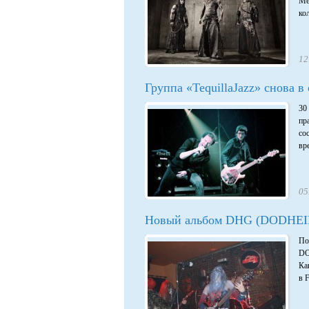
Me
кол
12
Группа «TequillaJazz» снова в
30
пр
со
вр
05
Новый альбом DHG (DODHE
По
DO
Ка
в 