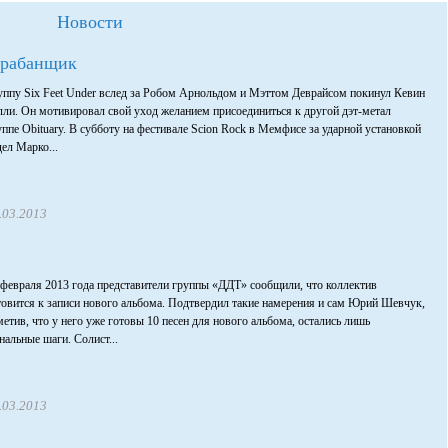
Новости
арабанщик
уппу Six Feet Under вслед за Робом Арнольдом и Мэттом Деврайсом покинул Кевин
лли. Он мотивировал свой уход желанием присоединиться к другой дэт-метал
уппе Obituary. В субботу на фестивале Scion Rock в Мемфисе за ударной установкой
дел Марко...
.03.2013
 февраля 2013 года представители группы «ДДТ» сообщили, что коллектив
товится к записи нового альбома. Подтвердил такие намерения и сам Юрий Шевчук,
метив, что у него уже готовы 10 песен для нового альбома, остались лишь
нальные шаги. Солист...
.03.2013