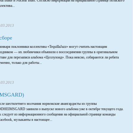
tal Blade и Nuclear Blast. Согласно информации на официальной странице польского
лектива...
.03.2013
 сборе
 января поклонники коллектива «TequillaJazz» могут считать настоящим
аздником — их любимчики объявили о воссоединении группы в оригинальном
ставе для перезаписи альбома «Целлулоид». Пока неясно, собираются ли ребята
еменно, только для работы...
.03.2013
IMSGARD)
сле шестилетнего молчания норвежские авангардисты из группы
DHEIMSGARD заявили о выпуске нового альбома уже в октябре текущего года.
к следует из информационного сообщения на официальной странице команды
Facebook, музыканты в настоящее...