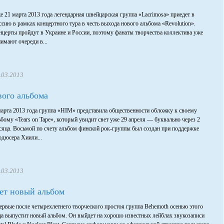
е 21 марта 2013 года легендарная швейцарская группа «Lacrimosa» приедет в
ссию в рамках концертного тура в честь выхода нового альбома «Revolution».
нцерты пройдут в Украине и России, поэтому фанаты творчества коллектива уже
нимают очереди в...
.03.2013
ого альбома
марта 2013 года группа «HIM» представила общественности обложку к своему
ьбому «Tears on Tape», который увидит свет уже 29 апреля — буквально через 2
сяца. Восьмой по счету альбом финской рок-группы был создан при поддержке
одюсера Хиили...
.03.2013
т новый альбом
ервые после четырехлетнего творческого простоя группа Behemoth осенью этого
да выпустит новый альбом. Он выйдет на хорошо известных лейблах звукозаписи