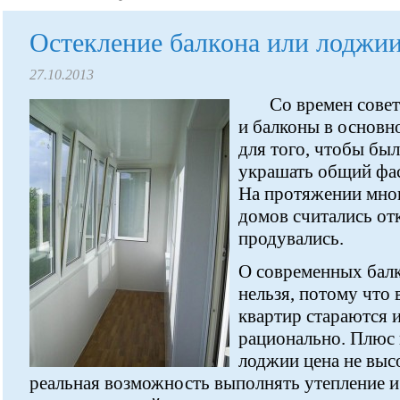
Остекление балкона или лоджи
27.10.2013
Со времен сове
и балконы в основн
для того, чтобы бы
украшать общий фас
На протяжении мног
домов считались от
продувались.
О современных балко
нельзя, потому что
квартир стараются 
рационально. Плюс в
лоджии цена не высо
реальная возможность выполнять утепление и