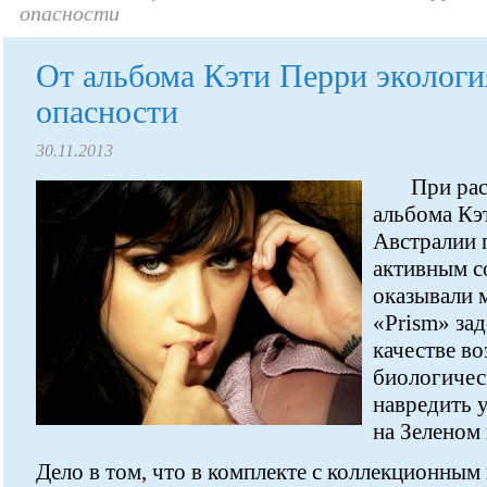
опасности
От альбома Кэти Перри экологи
опасности
30.11.2013
При ра
альбома Кэ
Австралии 
активным с
оказывали 
«Prism» за
качестве в
биологичес
навредить 
на Зеленом 
Дело в том, что в комплекте с коллекционным