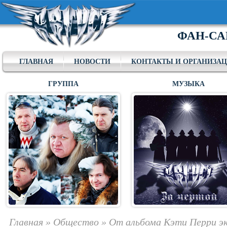
ФАН-СА
ГЛАВНАЯ
НОВОСТИ
КОНТАКТЫ И ОРГАНИЗА
ГРУППА
МУЗЫКА
Главная
»
Общество
»
От альбома Кэти Перри эк