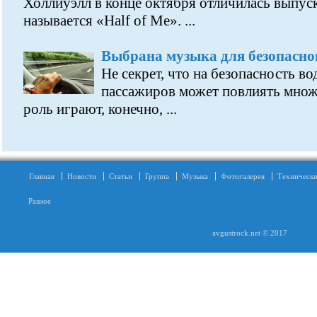
Холлиуэлл в конце октября отличилась выпус
называется «Half of Me». ...
Выбрана музыка для безопасно
Не секрет, что на безопасность во
пассажиров может повлиять мно
роль играют, конечно, ...
Главная
Новости
Статьи
Группа
Музыка
Фотогалерея
Технически
Разное
avgustrock.net © 2017