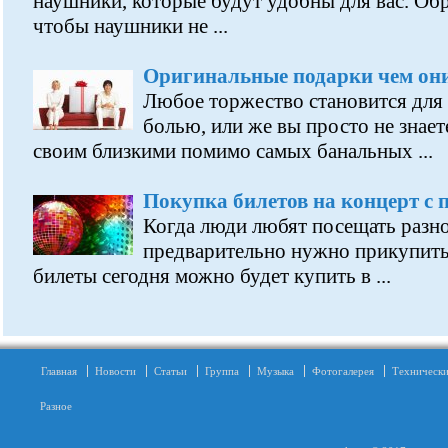
наушники, которые будут удобны для вас. Обр
чтобы наушники не ...
Оригинальные подарки чем он
Любое торжество становится для
болью, или же вы просто не знает
своим близкими помимо самых банальных ...
Покупка билетов на концерт с
Когда люди любят посещать разн
предварительно нужно прикупить 
билеты сегодня можно будет купить в ...
Главная
Новости
Статьи
Группа
Музыка
Фотогалерея
Технически
Разное