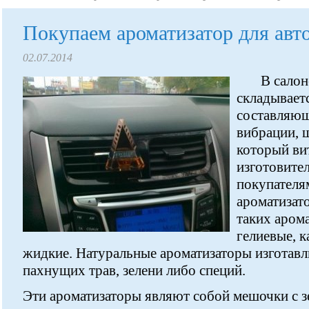
Покупаем ароматизатор для авто
02.07.2014
В салон
складываетс
составляющ
вибрации, ш
который вит
изготовите
покупателя
ароматизат
таких аром
гелиевые, к
жидкие. Натуральные ароматизаторы изготавл
пахнущих трав, зелени либо специй.
Эти ароматизаторы являют собой мешочки с з