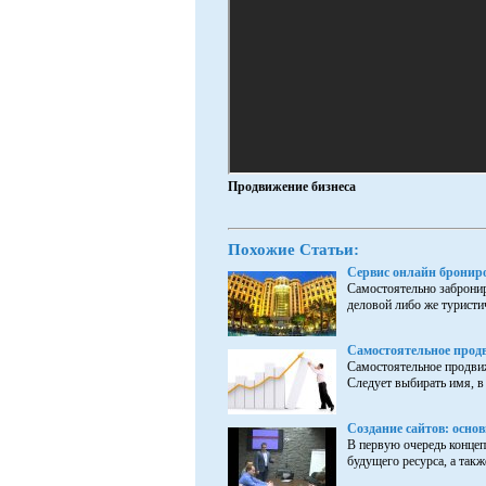
Продвижение бизнеса
Похожие Статьи:
Сервис онлайн бронир
Самостоятельно забронир
деловой либо же туристич
Самостоятельное прод
Самостоятельное продвиж
Следует выбирать имя, в 
Создание сайтов: основ
В первую очередь концеп
будущего ресурса, а такж