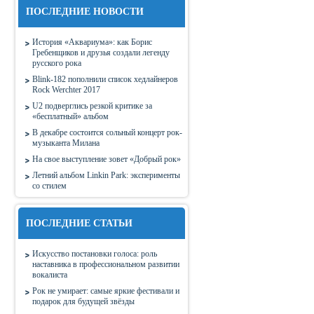
ПОСЛЕДНИЕ НОВОСТИ
История «Аквариума»: как Борис
Гребенщиков и друзья создали легенду
русского рока
Blink-182 пополнили список хедлайнеров
Rock Werchter 2017
U2 подверглись резкой критике за
«бесплатный» альбом
В декабре состоится сольный концерт рок-
музыканта Милана
На свое выступление зовет «Добрый рок»
Летний альбом Linkin Park: эксперименты
со стилем
ПОСЛЕДНИЕ СТАТЬИ
Искусство постановки голоса: роль
наставника в профессиональном развитии
вокалиста
Рок не умирает: самые яркие фестивали и
подарок для будущей звёзды