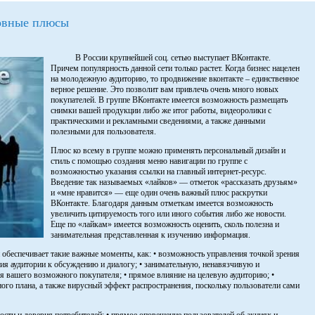
овные плюсы
В России крупнейшей соц. сетью выступает ВКонтакте.
Причем популярность данной сети только растет. Когда бизнес нацелен
на молодежную аудиторию, то продвижение вконтакте – единственное
верное решение. Это позволит вам привлечь очень много новых
покупателей. В группе ВКонтакте имеется возможность размещать
снимки вашей продукции либо же итог работы, видеоролики с
практическими и рекламными сведениями, а также данными
полезными для пользователя.
Плюс ко всему в группе можно применять персональный дизайн и
стиль с помощью создания меню навигации по группе с
возможностью указания ссылки на главный интернет-ресурс.
Введение так называемых «лайков» — отметок «рассказать друзьям»
и «мне нравится» — еще один очень важный плюс раскрутки
ВКонтакте. Благодаря данным отметкам имеется возможность
увеличить цитируемость того или иного события либо же новости.
Еще по «лайкам» имеется возможность оценить, сколь полезна и
занимательная представленная к изучению информация.
 обеспечивает такие важные моменты, как: • возможность управления точкой зрения
ния аудитории к обсуждению и диалогу; • занимательную, ненавязчивую и
я вашего возможного покупателя; • прямое влияние на целевую аудиторию; •
ого плана, а также вирусный эффект распространения, поскольку пользователи сами