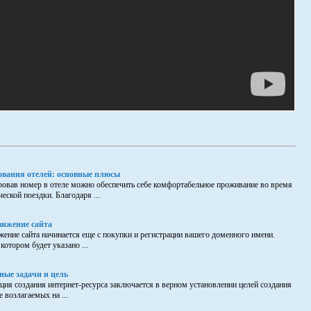
ования отелей: основные плюсы
овав номер в отеле можно обеспечить себе комфортабельное проживание во время
еской поездки. Благодаря ...
вижение сайта
ение сайта начинается еще с покупки и регистрации вашего доменного имени.
котором будет указано ...
ные задачи и цель
ция создания интернет-ресурса заключается в верном установлении целей создания
е возлагаемых на ...