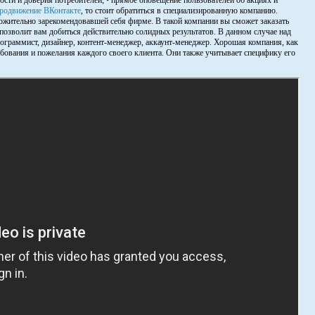
ости и доверия потребителей; • прямое оповещение пользователей об акциях и
родвижение ВКонтакте
, то стоит обратиться в специализированную компанию.
ложительно зарекомендовавшей себя фирме. В такой компании вы сможет заказать
позволит вам добиться действительно солидных результатов. В данном случае над
рограммист, дизайнер, контент-менеджер, аккаунт-менеджер. Хорошая компания, как
ебования и пожелания каждого своего клиента. Они также учитывает специфику его