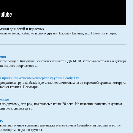
ики для детей и взрослых
ть не только себя, но и своих друзей: Ежика и Бараша, и… Повел их в горы.
емия
ого бэенда "Эпидемия", считается концерт в ДК МЭИ, который состоялся в декабре
ии своего творческого ...
а причиной отмены концертов группы Beady Eye
программы группы Beady Eye стало невозможным из-за серьезной травмы, которую,
тарист группы. Несмотря ...
ежные
и по-другому, поп рок, появилось в конце 20 века. Из названия понятно, в данном
нично сплелись два ...
ry
ыкального мира всплыла германская метал-группа Crematory, играющая в готик-
ициатором создания группы ...