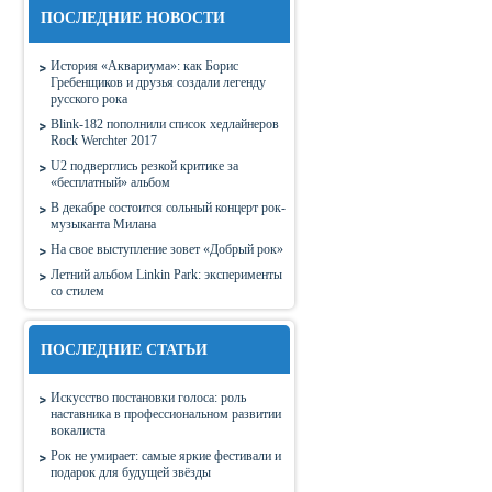
ПОСЛЕДНИЕ НОВОСТИ
История «Аквариума»: как Борис
Гребенщиков и друзья создали легенду
русского рока
Blink-182 пополнили список хедлайнеров
Rock Werchter 2017
U2 подверглись резкой критике за
«бесплатный» альбом
В декабре состоится сольный концерт рок-
музыканта Милана
На свое выступление зовет «Добрый рок»
Летний альбом Linkin Park: эксперименты
со стилем
ПОСЛЕДНИЕ СТАТЬИ
Искусство постановки голоса: роль
наставника в профессиональном развитии
вокалиста
Рок не умирает: самые яркие фестивали и
подарок для будущей звёзды