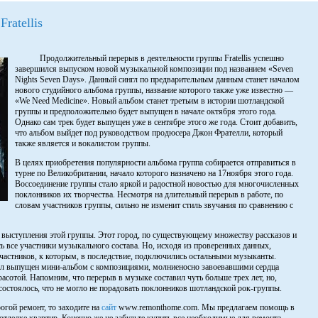
ratellis
Продолжительный перерыв в деятельности группы Fratellis успешно
завершился выпуском новой музыкальной композиции под названием «Seven
Nights Seven Days». Данный сингл по предварительным данным станет началом
нового студийного альбома группы, название которого также уже известно —
«We Need Medicine». Новый альбом станет третьим в истории шотландской
группы и предположительно будет выпущен в начале октября этого года.
Однако сам трек будет выпущен уже в сентябре этого же года. Стоит добавить,
что альбом выйдет под руководством продюсера Джон Фрателли, который
также является и вокалистом группы.
В целях приобретения популярности альбома группа собирается отправиться в
турне по Великобритании, начало которого назначено на 17ноября этого года.
Воссоединение группы стало яркой и радостной новостью для многочисленных
поклонников их творчества. Несмотря на длительный перерыв в работе, по
словам участников группы, сильно не изменит стиль звучания по сравнению с
м выступления этой группы. Этот город, по существующему множеству рассказов и
сь все участники музыкального состава. Но, исходя из проверенных данных,
участников, к которым, в последствие, подключились остальными музыканты.
ыл выпущен мини-альбом с композициями, молниеносно завоевавшими сердца
сотой. Напомним, что перерыв в музыке составил чуть больше трех лет, но,
состоялось, что не могло не порадовать поклонников шотландской рок-группы.
огой ремонт, то заходите на
сайт
www.remonthome.com. Мы предлагаем помощь в