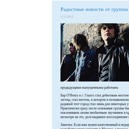
Радостные новости от группы F
12.12.2013
предыдущими выпущенными работами.
Бар O'Henry в г. Глазго стал дебютным место
легенд, стал местом, в котором и познакомили
родиной этот город стал лишь для некоторых 
Практически сразу после основания группы б
поклонников своим необычным звучанием и кра
несмотря на это, долгожданное воссоединение 
Заметка: Если вам нужен качественный и недор