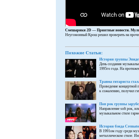
Смешарики 2D — Приятные новости. Мульт
Неугомонный Крош решил проверить на прочнос
Похожие Статьи:
История группы Эпид
День создания музыкальн
1995го года. На протяжен
Травма гитариста стал
Проведение концертной 
к сожалению, получил ги
Поп рок группы заруб
Направление soft рок, ил
музыкальном стиле гармо
История бэнда Cremato
В 1991ом году среди муз
металлическом стиле. Ин