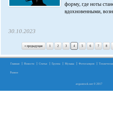
форму, где ноты ста
вдохновенными, возни
30.10.2023
« предыдущая
1
2
3
4
5
6
7
8
Главная
Новости
Статьи
Группа
Музыка
Фотогалерея
Технически
Разное
avgustrock.net © 2017