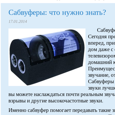
Сабвуферы: что нужно знать?
17.01.2014
Сабвуфе
Сегодня пр
вперед, пр
дом даже с
телевизоро
домашний к
Преимущес
звучание, о
Сабвуферы 
звуки лучш
вы можете наслаждаться почти реальным звуча
взрывы и другие высокочастотные звуки.
Именно сабвуфер помогает передавать такие з