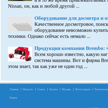
и в то же время привлекательных
Nissan, он, как и любой другой ...
Оборудование для досмотра и 
Качественное досмотровое, поиск
оборудование невозможно купить
техники. Однако сейчас есть немало ...
Продукция компании Brembo: 
Всем хорошо известно, какую наг
система машины. Вот и фирма Br
этом знает, так как уже не один год ...
Главная
Новости
Статьи
Группа
Музыка
Фотогалерея
Технически
Разное