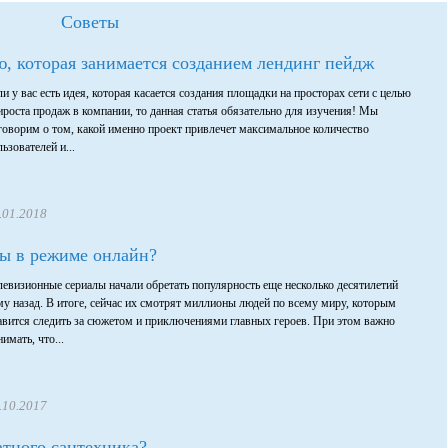
Советы
, которая занимается созданием лендинг пейдж
ли у вас есть идея, которая касается создания площадки на просторах сети с целью
ироста продаж в компании, то данная статья обязательно для изучения! Мы
говорим о том, какой именно проект привлечет максимальное количество
ьзователей и...
.01.2018
ы в режиме онлайн?
левизионные сериалы начали обретать популярность еще несколько десятилетий
му назад. В итоге, сейчас их смотрят миллионы людей по всему миру, которым
авится следить за сюжетом и приключениями главных героев. При этом важно
имать, что...
.10.2017
атного сантехника?