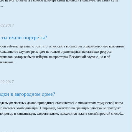
кто не мог. В качестве яркого примера стоит привести гироскуте. По своей сути,
...
.02.2017
ксты и/или портреты?
бой веб-мастер знает о том, что успех сайта во многом определяется его контентом.
большинстве случаев речь идет не только о размещении на станицах ресурса
териалов, которые были найдены на просторах Всемирной паутине, но и об
икальном...
.02.2017
дки в загородном доме?
адельцам частных домов приходится сталкиваться с множеством трудностей, когда
ло касается коммуникаций. Например, зачастую по границам участка не проходят
допровод и канализация, следовательно, приходится искать самый простой способ...