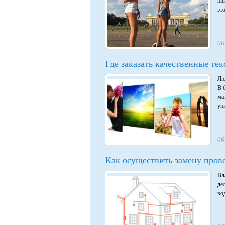
ни
это
06
Где заказать качественные те
Лю
В 
ма
ун
06
Как осуществить замену прово
Вл
де
во