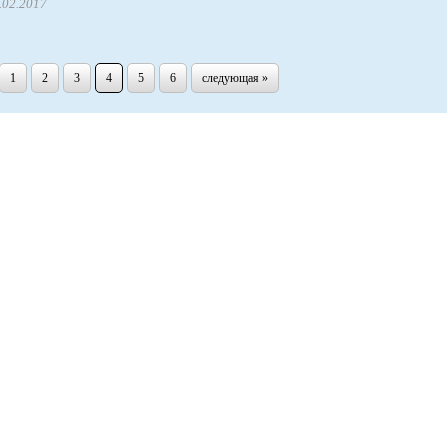
.02.2017
1
2
3
4
5
6
следующая »