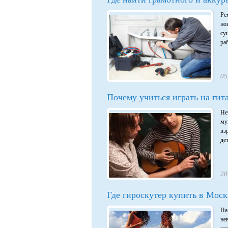
Ре
но
су
ра
05
Почему учиться играть на гит
Не
му
вз
де
20
Где гироскутер купить в Моск
На
не