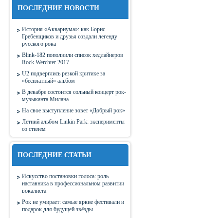
ПОСЛЕДНИЕ НОВОСТИ
История «Аквариума»: как Борис
Гребенщиков и друзья создали легенду
русского рока
Blink-182 пополнили список хедлайнеров
Rock Werchter 2017
U2 подверглись резкой критике за
«бесплатный» альбом
В декабре состоится сольный концерт рок-
музыканта Милана
На свое выступление зовет «Добрый рок»
Летний альбом Linkin Park: эксперименты
со стилем
ПОСЛЕДНИЕ СТАТЬИ
Искусство постановки голоса: роль
наставника в профессиональном развитии
вокалиста
Рок не умирает: самые яркие фестивали и
подарок для будущей звёзды