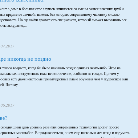
монт в доме в большинстве случаев начинается со смены сантехнических труб и
вых предметов личной гигиены, без которых современному человеку сложно
ществовать. Но где найти грамотного специалиста, который сможет выполнить все
боты аккуратно,...
.07.2017
аре никогда не поздно
т такого возраста, когда бы было начинать поздно учиться чему-либо. Игра на
зыкальных инструментах тоже не исключение, особенно на гитаре. Причем у
рослых есть даже некоторые преимущества в плане обучения чем у подростков или
тей. Потому...
.06.2017
ве?
 сегодняшний день уровень развития современных технологий достиг просто
вероятных масштабов. В продаже есть то, о чем еще несколько лет назад и подумать