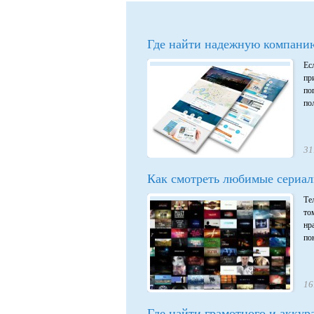
Где найти надежную компанию
Ес
пр
по
пол
31
Как смотреть любимые сериал
Те
то
нр
пон
16
Где найти грамотного и аккур