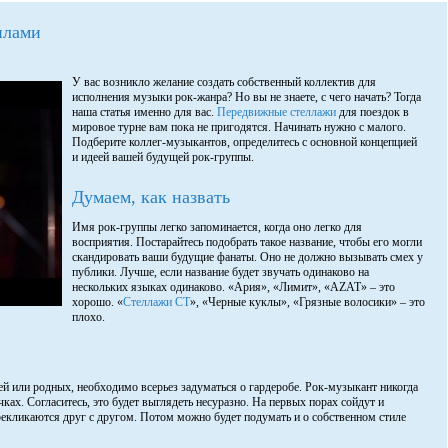
илами
У вас возникло желание создать собственный коллектив для
исполнения музыки рок-жанра? Но вы не знаете, с чего начать? Тогда
наша статья именно для вас.
Передвижные стеллажи
для поездок в
мировое турне вам пока не пригодятся. Начинать нужно с малого.
Подберите коллег-музыкантов, определитесь с основной концепцией
и идеей вашей будущей рок-группы.
Думаем, как назвать
Имя рок-группы легко запоминается, когда оно легко для
восприятия. Постарайтесь подобрать такое название, чтобы его могли
скандировать ваши будущие фанаты. Оно не должно вызывать смех у
публики. Лучше, если название будет звучать одинаково на
нескольких языках одинаково. «Ария», «Лимит», «AZAT» – это
хорошо. «
Стеллажи СТ
», «Черные куклы», «Грязные волосики» – это
плохо.
ей или родных, необходимо всерьез задуматься о гардеробе. Рок-музыкант никогда
ках. Согласитесь, это будет выглядеть несуразно. На первых порах сойдут и
рекликаются друг с другом. Потом можно будет подумать и о собственном стиле