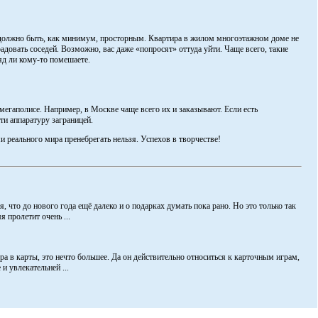
должно быть, как минимум, просторным. Квартира в жилом многоэтажном доме не
адовать соседей. Возможно, вас даже «попросят» оттуда уйти. Чаще всего, такие
яд ли кому-то помешаете.
егаполисе. Например, в Москве чаще всего их и заказывают. Если есть
ти аппаратуру заграницей.
и реального мира пренебрегать нельзя. Успехов в творчестве!
, что до нового года ещё далеко и о подарках думать пока рано. Но это только так
я пролетит очень ...
ра в карты, это нечто большее. Да он действительно относиться к карточным играм,
и увлекательней ...