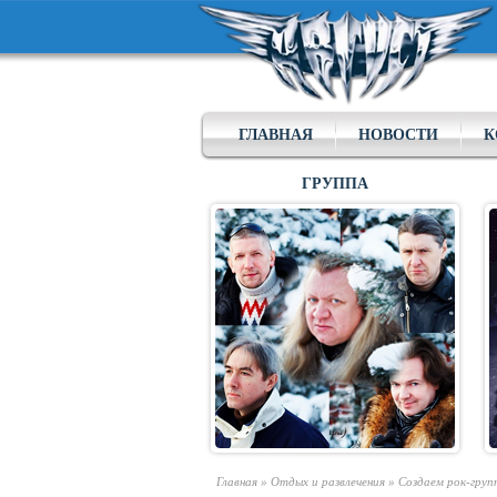
ГЛАВНАЯ
НОВОСТИ
К
ГРУППА
Главная
»
Отдых и развлечения
»
Создаем рок-груп