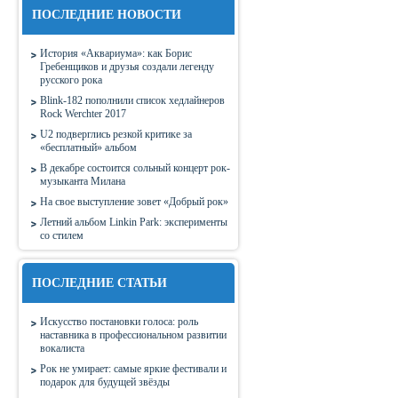
ПОСЛЕДНИЕ НОВОСТИ
История «Аквариума»: как Борис
Гребенщиков и друзья создали легенду
русского рока
Blink-182 пополнили список хедлайнеров
Rock Werchter 2017
U2 подверглись резкой критике за
«бесплатный» альбом
В декабре состоится сольный концерт рок-
музыканта Милана
На свое выступление зовет «Добрый рок»
Летний альбом Linkin Park: эксперименты
со стилем
ПОСЛЕДНИЕ СТАТЬИ
Искусство постановки голоса: роль
наставника в профессиональном развитии
вокалиста
Рок не умирает: самые яркие фестивали и
подарок для будущей звёзды