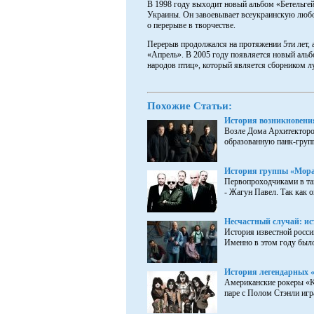
В 1998 году выходит новый альбом «Бетельгей
Украины. Он завоевывает всеукраинскую любов
о перерыве в творчестве.
Перерыв продолжался на протяжении 5ти лет,
«Апрель». В 2005 году появляется новый альб
народов птиц», который является сборником лу
Похожие Статьи:
История возникновен
Возле Дома Архитекторов
образованную панк-групп
История группы «Мора
Первопроходчиками в тан
- Жагун Павел. Так как он
Несчастный случай: ис
История известной росси
Именно в этом году было 
История легендарных «
Американские рокеры «Ki
паре с Полом Стэнли игра