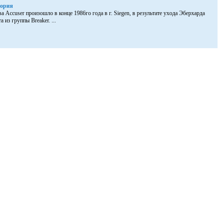
тория
 Accuser произошло в конце 1986го года в г. Siegen, в результате ухода Эберхарда
 из группы Breaker. ...