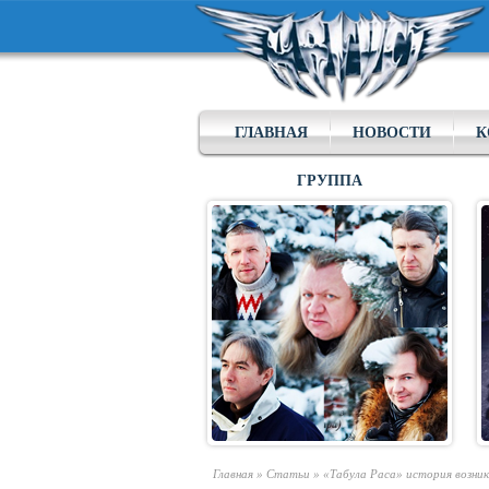
ГЛАВНАЯ
НОВОСТИ
К
ГРУППА
Главная
»
Статьи
»
«Табула Раса» история возник