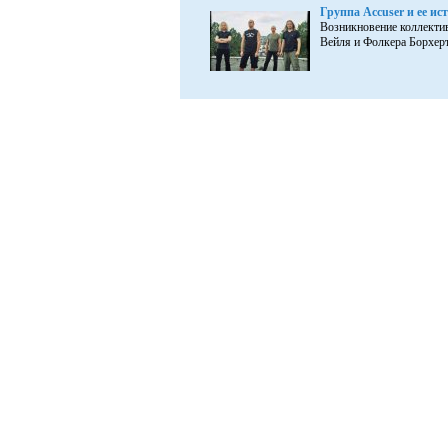
Группа Accuser и ее ис
Возникновение коллектива
Вейля и Фолкера Борхерта