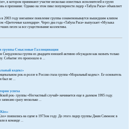
зе», в котором принимают участие несколько известных исполнителей и групп
ь и признание. Однако на этом пике популярности лидер «Табула Расы» объявляет
 а в 2003 году внезапное появление группы ознаменовываутся вышедшим клипом
ом «Цветочные календари». Через два года «Табула Раса» выпускает «Музыка
чших песен за все существование коллектива.
ия группы Смысловые Галлюцинации
 Свердловска группа из двадцати юношей активно обсуждали как назвать только
у. Событие это произошло в ...
льный кодекс»
цевальном рок-н-ролле в России стала группа «Моральный кодекс». Ее основатель
 был не ...
тория успеха
йской рок- группы «Несчастный случай» начинается еще в далеком 1995 году.
записано сразу несколько ...
Kiss»
ss» появились на сцене в 1973ом году. До этого лидер группы Джин Симмонс в
ли в команде ...