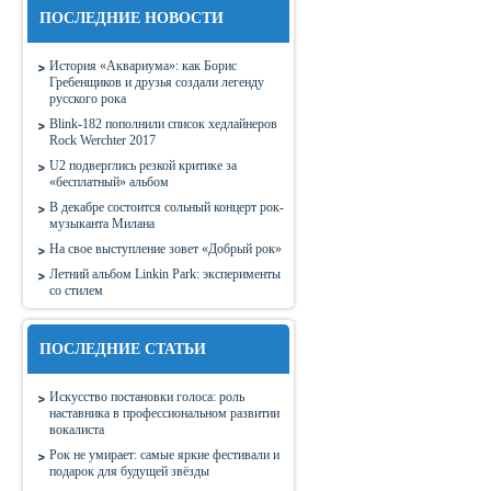
ПОСЛЕДНИЕ НОВОСТИ
История «Аквариума»: как Борис
Гребенщиков и друзья создали легенду
русского рока
Blink-182 пополнили список хедлайнеров
Rock Werchter 2017
U2 подверглись резкой критике за
«бесплатный» альбом
В декабре состоится сольный концерт рок-
музыканта Милана
На свое выступление зовет «Добрый рок»
Летний альбом Linkin Park: эксперименты
со стилем
ПОСЛЕДНИЕ СТАТЬИ
Искусство постановки голоса: роль
наставника в профессиональном развитии
вокалиста
Рок не умирает: самые яркие фестивали и
подарок для будущей звёзды