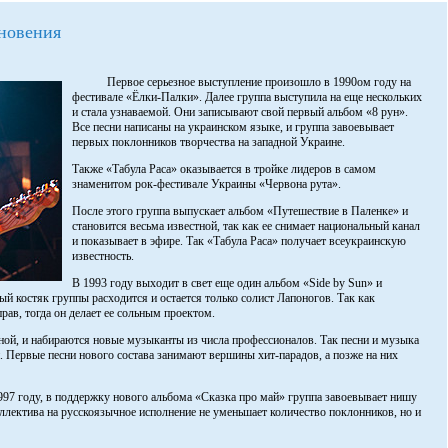
кновения
Первое серьезное выступление произошло в 1990ом году на
фестивале «Ёлки-Палки». Далее группа выступила на еще нескольких
и стала узнаваемой. Они записывают свой первый альбом «8 рун».
Все песни написаны на украинском языке, и группа завоевывает
первых поклонников творчества на западной Украине.
Также «Табула Раса» оказывается в тройке лидеров в самом
знаменитом рок-фестивале Украины «Червона рута».
После этого группа выпускает альбом «Путешествие в Паленке» и
становится весьма известной, так как ее снимает национальный канал
и показывает в эфире. Так «Табула Раса» получает всеукраинскую
известность.
В 1993 году выходит в свет еще один альбом «Side by Sun» и
й костяк группы расходится и остается только солист Лапоногов. Так как
рав, тогда он делает ее сольным проектом.
чной, и набираются новые музыканты из числа профессионалов. Так песни и музыка
 Первые песни нового состава занимают вершины хит-парадов, а позже на них
1997 году, в поддержку нового альбома «Сказка про май» группа завоевывает нишу
оллектива на русскоязычное исполнение не уменьшает количество поклонников, но и