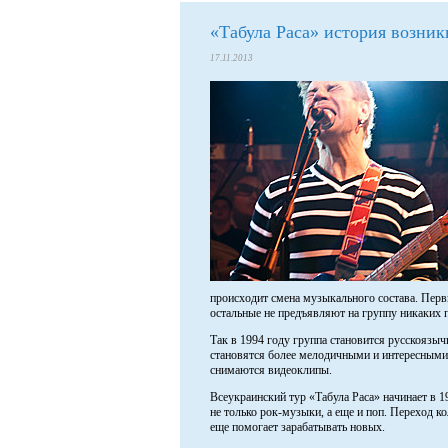
«Табула Раса» история возни
17.11.2013
происходит смена музыкального состава. Первы
остальные не предъявляют на группу никаких п
Так в 1994 году группа становится русскоязы
становятся более мелодичными и интересными.
снимаются видеоклипы.
Всеукраинский тур «Табула Раса» начинает в 
не только рок-музыки, а еще и поп. Переход к
еще помогает зарабатывать новых.