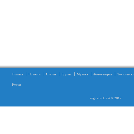
Главная
Новости
Статьи
Группа
Музыка
Фотогалерея
Технически
Разное
avgustrock.net © 2017