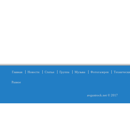
Главная
Новости
Статьи
Группа
Музыка
Фотогалерея
Технически
Разное
avgustrock.net © 2017