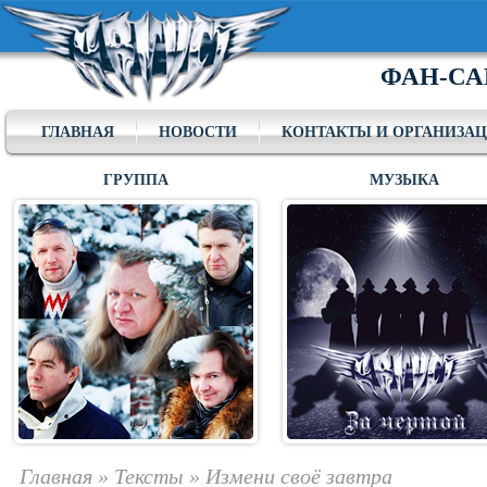
ФАН-СА
ГЛАВНАЯ
НОВОСТИ
КОНТАКТЫ И ОРГАНИЗА
ГРУППА
МУЗЫКА
Главная
»
Тексты
»
Измени своё завтра