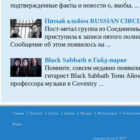
подтвержденные факты и новости о, якобы, ...
Пятый альбом RUSSIAN CIRC
Пост-метал группа из Соединенны
приступила к записи пятого полн
Сообщение об этом появилось на ...
Black Sabbath в Гайд-парке
Помните, совсем недавно появилис
гитарист Black Sabbath Тони Айо
профессора музыки в Coventry ...
Главная
Новости
Статьи
Группа
Музыка
Фотогалерея
Технически
Разное
avgustrock.net © 2017