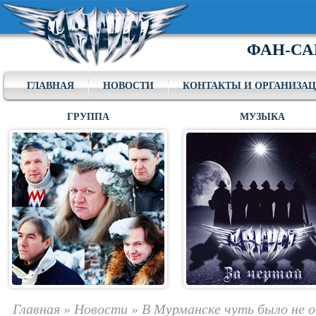
ФАН-СА
ГЛАВНАЯ
НОВОСТИ
КОНТАКТЫ И ОРГАНИЗА
ГРУППА
МУЗЫКА
Главная
»
Новости
»
В Мурманске чуть было не 