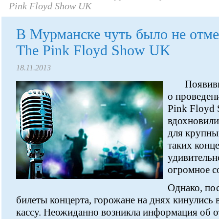
Pink Floyd Show UK
В Мурманске чуть было не отм
The Pink Floyd Show UK
18.11.2013
Появив
о проведени
Pink Floyd
вдохновили
для крупны
таких конце
удивительно
огромное с
Однако, по
билеты концерта, горожане на днях кинулись в
кассу. Неожиданно возникла информация об от