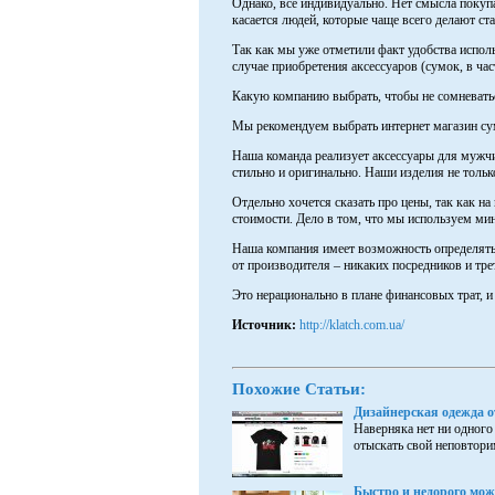
Однако, все индивидуально. Нет смысла покупа
касается людей, которые чаще всего делают ста
Так как мы уже отметили факт удобства исполь
случае приобретения аксессуаров (сумок, в час
Какую компанию выбрать, чтобы не сомневать
Мы рекомендуем выбрать интернет магазин сумо
Наша команда реализует аксессуары для мужчи
стильно и оригинально. Наши изделия не тольк
Отдельно хочется сказать про цены, так как н
стоимости. Дело в том, что мы используем ми
Наша компания имеет возможность определять
от производителя – никаких посредников и тре
Это нерационально в плане финансовых трат, и
Источник:
http://klatch.com.ua/
Похожие Статьи:
Дизайнерская одежда 
Наверняка нет ни одного
отыскать свой неповторим
Быстро и недорого можн