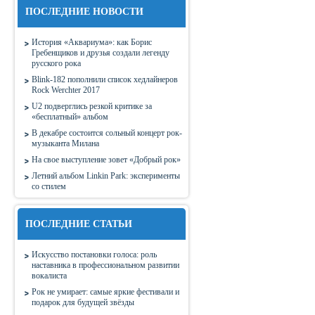
ПОСЛЕДНИЕ НОВОСТИ
История «Аквариума»: как Борис
Гребенщиков и друзья создали легенду
русского рока
Blink-182 пополнили список хедлайнеров
Rock Werchter 2017
U2 подверглись резкой критике за
«бесплатный» альбом
В декабре состоится сольный концерт рок-
музыканта Милана
На свое выступление зовет «Добрый рок»
Летний альбом Linkin Park: эксперименты
со стилем
ПОСЛЕДНИЕ СТАТЬИ
Искусство постановки голоса: роль
наставника в профессиональном развитии
вокалиста
Рок не умирает: самые яркие фестивали и
подарок для будущей звёзды