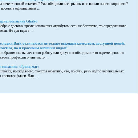
а качественный текстиль? Уже обходили весь рынок и не нашли ничего хорошего?
 посетить официальный ...
ернет-магазине Glasko
ебра с древних времен считаются атрибутом если не богатства, то определенного
мьи. Не зря ведь в ...
е лодки Bark отличаются не только высоким качеством, доступной ценой,
востью, но и красивым внешним видом!
о образом связывает свою работу или досуг с необходимостью перемещения по
своей профессии очень часто ...
-магазина «Гранд-маг»
токах, прежде всего, хочется отметить, что, по сути, речь идёт о вертикальных
крепятся флаги. Для ...