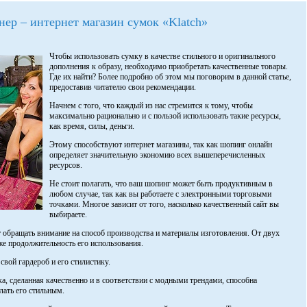
ер – интернет магазин сумок «Klatch»
Чтобы использовать сумку в качестве стильного и оригинального
дополнения к образу, необходимо приобретать качественные товары.
Где их найти? Более подробно об этом мы поговорим в данной статье,
предоставив читателю свои рекомендации.
Начнем с того, что каждый из нас стремится к тому, чтобы
максимально рационально и с пользой использовать такие ресурсы,
как время, силы, деньги.
Этому способствуют интернет магазины, так как шопинг онлайн
определяет значительную экономию всех вышеперечисленных
ресурсов.
Не стоит полагать, что ваш шопинг может быть продуктивным в
любом случае, так как вы работаете с электронными торговыми
точками. Многое зависит от того, насколько качественный сайт вы
выбираете.
ет обращать внимание на способ производства и материалы изготовления. От двух
кже продолжительность его использования.
свой гардероб и его стилистику.
а, сделанная качественно и в соответствии с модными трендами, способна
лать его стильным.