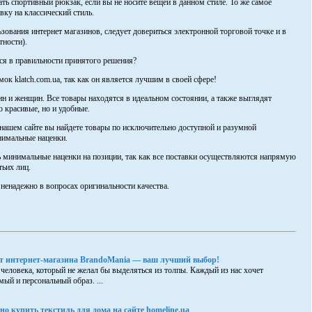
ть спортивный рюкзак, если вы не носите вещей в данном стиле. То же самое
вку на классический стиль.
зования интернет магазинов, следует довериться электронной торговой точке и в
тности).
ся в правильности принятого решения?
к klatch.com.ua, так как он является лучшим в своей сфере!
н и женщин. Все товары находятся в идеальном состоянии, а также выглядят
о красивые, но и удобные.
а нашем сайте вы найдете товары по исключительно доступной и разумной
нимальные наценки.
 минимальные наценки на позиции, так как все поставки осуществляются напрямую
тьих лиц.
 ненадежно в вопросах оригинальности качества.
от интернет-магазина BrandoMania — ваш лучший выбор!
 человека, который не желал бы выделяться из толпы. Каждый из нас хочет
ый и персональный образ. ...
о купить текстиль для дома на сайте homeline.ua