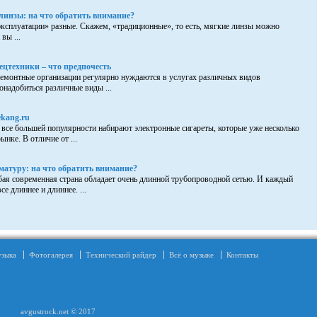
линзы: на что обратить внимание?
эксплуатации» разные. Скажем, «традиционные», то есть, мягкие линзы можно
вы ...
ецтехники – что предпочесть
ремонтные организации регулярно нуждаются в услугах различных видов
онадобиться различные виды ...
kang.ru
все большей популярности набирают электронные сигареты, которые уже несколько
ынке. В отличие от ...
атуру: на что обратить внимание?
ая современная страна обладает очень длинной трубопроводной сетью. И каждый
се длиннее и длиннее. ...
зыка
Фотогалерея
Технический райдер
Всё о музыке
Контакты
avgustrock.net © 2017