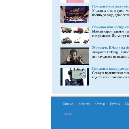
Покупаем контактные 
У разных линз и сроки «
носить до года, даже если 
Покупка или аренда сп
Многие строительные и 
спецтехники. Им могут п
Жидкость Dekang на de
Жидкость Dekang Сейчас 
лет находятся на нашем р
Покупаем запорную арм
Сегодня практически люб
год эта сеть становиться в
Главная
Новости
Статьи
Группа
Му
Разное