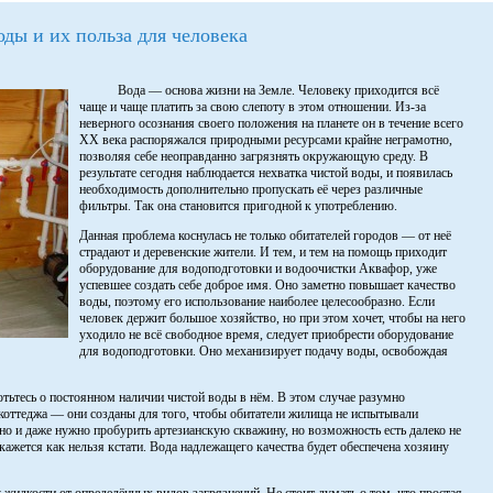
ды и их польза для человека
Вода — основа жизни на Земле. Человеку приходится всё
чаще и чаще платить за свою слепоту в этом отношении. Из-за
неверного осознания своего положения на планете он в течение всего
XX века распоряжался природными ресурсами крайне неграмотно,
позволяя себе неоправданно загрязнять окружающую среду. В
результате сегодня наблюдается нехватка чистой воды, и появилась
необходимость дополнительно пропускать её через различные
фильтры. Так она становится пригодной к употреблению.
Данная проблема коснулась не только обитателей городов — от неё
страдают и деревенские жители. И тем, и тем на помощь приходит
оборудование для водоподготовки и водоочистки Аквафор, уже
успевшее создать себе доброе имя. Оно заметно повышает качество
воды, поэтому его использование наиболее целесообразно. Если
человек держит большое хозяйство, но при этом хочет, чтобы на него
уходило не всё свободное время, следует приобрести оборудование
для водоподготовки. Оно механизирует подачу воды, освобождая
отьтесь о постоянном наличии чистой воды в нём. В этом случае разумно
коттеджа — они созданы для того, чтобы обитатели жилища не испытывали
но и даже нужно пробурить артезианскую скважину, но возможность есть далеко не
окажется как нельзя кстати. Вода надлежащего качества будет обеспечена хозяину