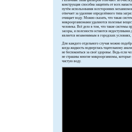
Различные типы фильтров отвечают за очистку 
конструкция способна защитить от всех напасте
путём использования всесторонних механизмо
отвечает за удаление определённого типа загр
очищает воду. Можно сказать, что такая сист
микроорганизмами удаляются полезные вещест
человека. Всё дело в том, что такие системы
засоры, и полезности остаются недоступными 
является незаменимым в городских условиях, 
Для каждого отдельного случая можно подобр
когда жидкость подверглась тщательному анал
не беспокоиться за своё здоровье. Ведь если ч
не страшны многие микроорганизмы, которые с
чистую воду.