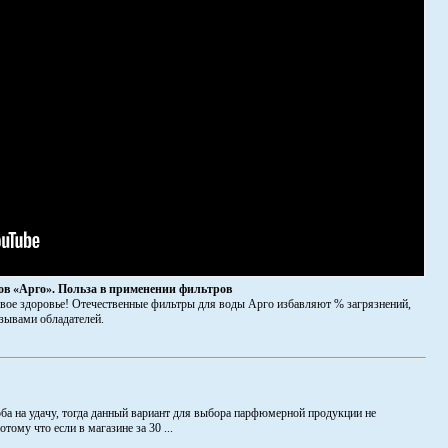
ов «Арго». Польза в применении фильтров
свое здоровье! Отечественные фильтры для воды Арго избавляют % загрязнений,
зывами обладателей.
оба на удачу, тогда данный вариант для выбора парфюмерной продукции не
тому что если в магазине за 30 ...