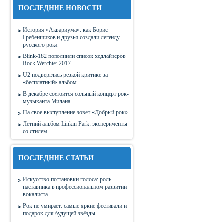
ПОСЛЕДНИЕ НОВОСТИ
История «Аквариума»: как Борис
Гребенщиков и друзья создали легенду
русского рока
Blink-182 пополнили список хедлайнеров
Rock Werchter 2017
U2 подверглись резкой критике за
«бесплатный» альбом
В декабре состоится сольный концерт рок-
музыканта Милана
На свое выступление зовет «Добрый рок»
Летний альбом Linkin Park: эксперименты
со стилем
ПОСЛЕДНИЕ СТАТЬИ
Искусство постановки голоса: роль
наставника в профессиональном развитии
вокалиста
Рок не умирает: самые яркие фестивали и
подарок для будущей звёзды