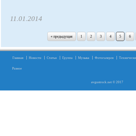
11.01.2014
« предыдущая
1
2
3
4
5
6
Главная
Новости
Статьи
Группа
Музыка
Фотогалерея
Технически
Разное
avgustrock.net © 2017