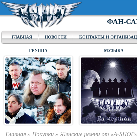
ФАН-СА
ГЛАВНАЯ
НОВОСТИ
КОНТАКТЫ И ОРГАНИЗА
ГРУППА
МУЗЫКА
Главная
»
Покупки
»
Женские ремни от «A-SHOP»