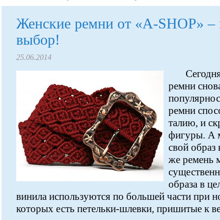
Женские ремни от «A-SHOP» –
выбор!
25.06.2014
Сегодн
ремни снова
популярнос
ремни спос
талию, и с
фигуры. А 
свой образ
же ремень 
существенн
образа в це
винила используются по большей части при н
которых есть петельки-шлевки, пришитые к в