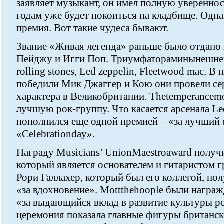
заявляет музыкант, он имел полную уверенност
годам уже будет покоиться на кладбище. Одна
премия. Вот такие чудеса бывают.
Звание «Живая легенда» раньше было отдано
Пейджу и Игги Поп. Триумфатораминынешне
rolling stones, Led zeppelin, Fleetwood mac. 
победили Мик Джаггер и Кою они провели с
характера в Великобритании. Thetemperancem
лучшую рок-группу. Что касается арсенала Le
пополнился еще одной премией – «за лучший 
«Celebrationday».
Награду Musicians’ UnionMaestroaward полу
который является основателем и гитаристом гр
Рори Галлахер, который был его коллегой, п
«за вдохновение». Mottthehoople были награ
«за выдающийся вклад в развитие культуры ро
церемония показала главные фигуры британско