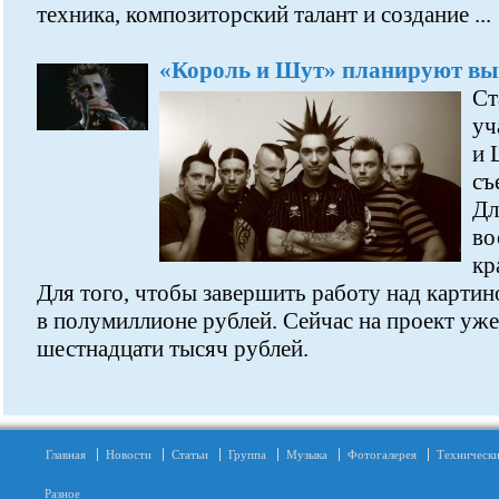
техника, композиторский талант и создание ...
«Король и Шут» планируют вы
Ст
уч
и 
съ
Дл
во
кр
Для того, чтобы завершить работу над карти
в полумиллионе рублей. Сейчас на проект уж
шестнадцати тысяч рублей.
Главная
Новости
Статьи
Группа
Музыка
Фотогалерея
Технически
Разное