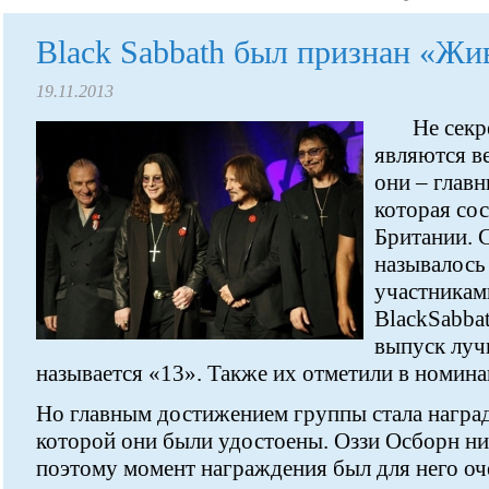
Black Sabbath был признан «Жи
19.11.2013
Не секр
являются в
они – глав
которая сос
Британии. 
называлось
участникам
BlackSabba
выпуск луч
называется «13». Также их отметили в номин
Но главным достижением группы стала наград
которой они были удостоены. Оззи Осборн ник
поэтому момент награждения был для него оч