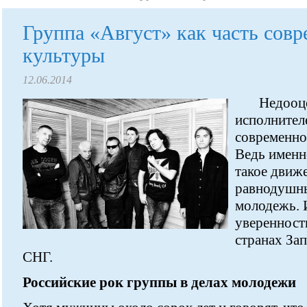
Группа «Август» как часть сов
культуры
12.06.2014
Недооц
исполнител
современно
Ведь именн
такое движе
равнодушн
молодежь. 
уверенность
странах Зап
СНГ.
Российские рок группы в делах молодежи