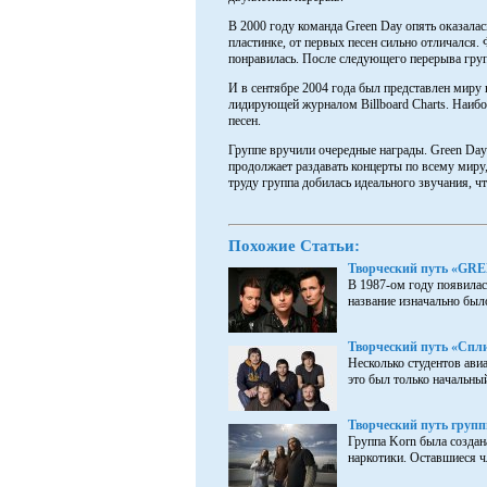
В 2000 году команда Green Day опять оказалас
пластинке, от первых песен сильно отличался. 
понравилась. После следующего перерыва груп
И в сентябре 2004 года был представлен миру 
лидирующей журналом Billboard Charts. Наибол
песен.
Группе вручили очередные награды. Green Day
продолжает раздавать концерты по всему мир
труду группа добилась идеального звучания, ч
Похожие Статьи:
Творческий путь «GR
В 1987-ом году появилас
название изначально было
Творческий путь «Спл
Несколько студентов ави
это был только начальный 
Творческий путь груп
Группа Korn была создана
наркотики. Оставшиеся ч