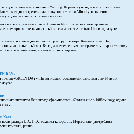
ь на сцене и записала новый диск Warning. Формат музыки, исполненный в этой
Фанаты холодно встретили пластинку, но вот песня Minority, из пластинки,
па усердно готовилась к новому проекту.
новый альбом, называющийся American Idiot. Эта запись была признана
ее популярными песнями из альбома стала песня American Idiot и ряд других
 показали, что они одна из лучших рок-групп в мире. Команда Green Day
у, записывая новые альбомы. Благодаря ежедневным экспериментам и кропотливому
то и было поклонниками, в конечном счете, оценено.
EEN DAY»
ь группа «GREEN DAY». На тот момент основателям было всего по 14 лет, и
 другое – ...
ин»
ационного института Ленинграда сформировали «Сплин» еще в 1986ом году, однако
этап ...
пы Korn
 после распада L. A. P. D., вокалист которого Р. Морилл стал употреблять
лены команды, решив ...