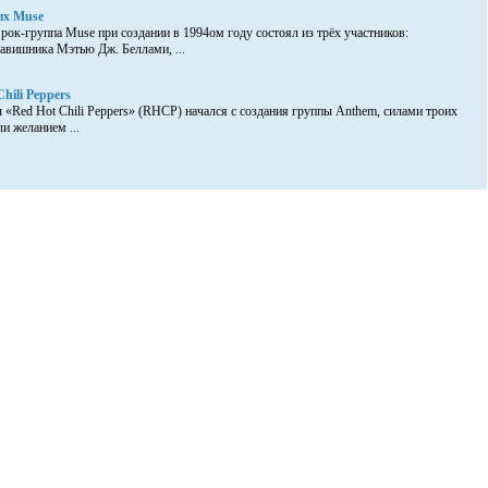
ых Muse
рок-группа Muse при создании в 1994ом году состоял из трёх участников:
лавишника Мэтью Дж. Беллами, ...
hili Peppers
 «Red Hot Chili Peppers» (RHCP) начался с создания группы Anthem, силами троих
и желанием ...