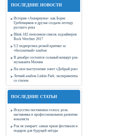
ПОСЛЕДНИЕ НОВОСТИ
История «Аквариума»: как Борис
Гребенщиков и друзья создали легенду
русского рока
Blink-182 пополнили список хедлайнеров
Rock Werchter 2017
U2 подверглись резкой критике за
«бесплатный» альбом
В декабре состоится сольный концерт рок-
музыканта Милана
На свое выступление зовет «Добрый рок»
Летний альбом Linkin Park: эксперименты
со стилем
ПОСЛЕДНИЕ СТАТЬИ
Искусство постановки голоса: роль
наставника в профессиональном развитии
вокалиста
Рок не умирает: самые яркие фестивали и
подарок для будущей звёзды