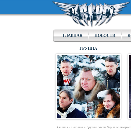
ГЛАВНАЯ
НОВОСТИ
К
ГРУППА
Главная
»
Статьи
»
Группа Green Day и ее творче