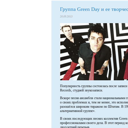
Группа Green Day и ее творче
20.09.2013
Популярность группы состоялась после записи п
Records, студией звукозаписи.
Вскоре песни ансамбля стали национальными ги
о своих проблемах и, тем не менее, это испол
разошёлся широким тиражом по Штатам. В 199
альтернативной группе».
В своих последующих песнях коллектив Green 
профессионалами своего дела. В этот период к
двухлетний перерыв.