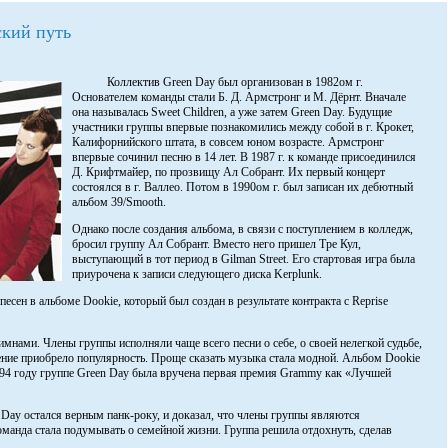
ский путь
Коллектив Green Day был организован в 1982ом г.
Основателем команды стали Б. Д. Армстронг и М. Дёрнт. Вначале
она называлась Sweet Children, а уже затем Green Day. Будущие
участники группы впервые познакомились между собой в г. Крокет,
Калифорнийского штата, в совсем юном возрасте. Армстронг
впервые сочинил песню в 14 лет. В 1987 г. к команде присоединился
Д. Крифтмайер, по прозвищу Ал Собрант. Их первый концерт
состоялся в г. Валлео. Потом в 1990ом г. был записан их дебютный
альбом 39/Smooth.
Однако после создания альбома, в связи с поступлением в колледж,
бросил группу Ал Собрант. Вместо него пришел Тре Кул,
выступающий в тот период в Gilman Street. Его стартовая игра была
приурочена к записи следующего диска Kerplunk.
есен в альбоме Dookie, который был создан в результате контракта с Reprise
мнами. Члены группы исполняли чаще всего песни о себе, о своей нелегкой судьбе,
нение приобрело популярность. Проще сказать музыка стала модной. Альбом Dookie
4 году группе Green Day была вручена первая премия Grammy как «Лучшей
Day остался верным панк-року, и доказал, что члены группы являются
оманда стала подумывать о семейной жизни. Группа решила отдохнуть, сделав