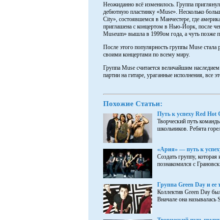
Неожиданно всё изменилось. Группа приглянула
дебютную пластинку «Muse». Несколько больш
City», состоявшемся в Манчестере, где амери
приглашена с концертом в Нью-Йорк, после че
Museum» вышла в 1999ом года, а чуть позже 
После этого популярность группы Muse стала 
своими концертами по всему миру.
Группа Muse считается величайшим наследием 
партии на гитаре, ураганные исполнения, все 
Похожие Статьи:
Путь к успеху Red Hot C
Творческий путь команды
школьников. Ребята горел
«Ария» — путь к успех
Создать группу, которая
познакомился с Грановски
Группа Green Day и ее 
Коллектив Green Day был
Вначале она называлась Sw