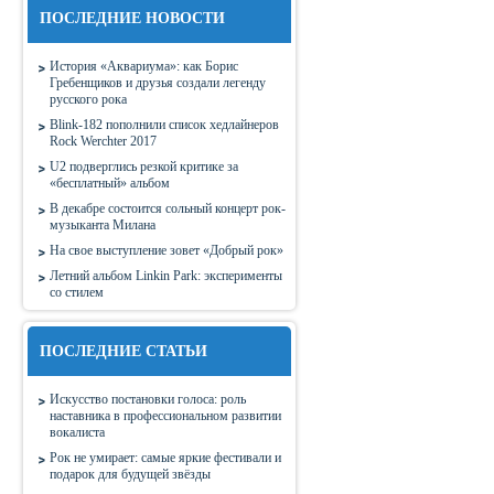
ПОСЛЕДНИЕ НОВОСТИ
История «Аквариума»: как Борис
Гребенщиков и друзья создали легенду
русского рока
Blink-182 пополнили список хедлайнеров
Rock Werchter 2017
U2 подверглись резкой критике за
«бесплатный» альбом
В декабре состоится сольный концерт рок-
музыканта Милана
На свое выступление зовет «Добрый рок»
Летний альбом Linkin Park: эксперименты
со стилем
ПОСЛЕДНИЕ СТАТЬИ
Искусство постановки голоса: роль
наставника в профессиональном развитии
вокалиста
Рок не умирает: самые яркие фестивали и
подарок для будущей звёзды