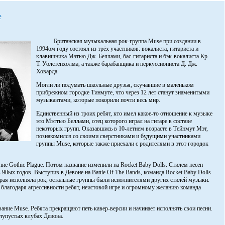
e
Британская музыкальная рок-группа Muse при создании в
1994ом году состоял из трёх участников: вокалиста, гитариста и
клавишника Мэтью Дж. Беллами, бас-гитариста и бэк-вокалиста Кр.
Т. Уолстенхолма, а также барабанщика и перкуссиониста Д. Дж.
Ховарда.
Могли ли подумать школьные друзья, скучавшие в маленьком
прибрежном городке Тинмуте, что через 12 лет станут знаменитыми
музыкантами, которые покорили почти весь мир.
Единственный из троих ребят, кто имел какое-то отношение к музыке
это Мэттью Беллами, отец которого играл на гитаре в составе
некоторых групп. Оказавшись в 10-летнем возрасте в Тейнмут Мэт,
познакомился со своими сверстниками и будущими участниками
группы Muse, которые также приехали с родителями в этот городок
ние Gothic Plague. Потом название изменили на Rocket Baby Dolls. Стилем песен
90ых годов. Выступив в Девоне на Battle Of The Bands, команда Rocket Baby Dolls
орая исполняла рок, остальные группы были исполнителями других стилей музыки.
благодаря агрессивности ребят, неистовой игре и огромному желанию команда
вание Muse. Ребята прекращают петь кавер-версии и начинает исполнять свои песни.
лупустых клубах Девона.