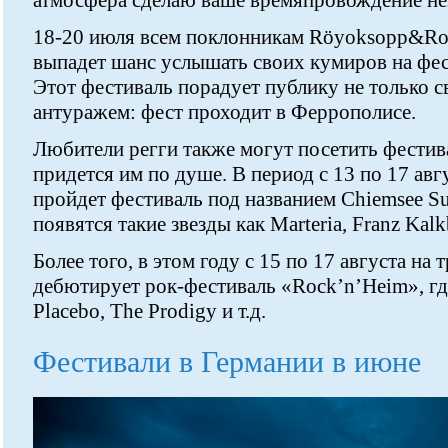
атмосфера сделаю ваше времяпровождение н
18-20 июля всем поклонникам Röyoksopp&Rob
выпадет шанс услышать своих кумиров на фес
Этот фестиваль порадует публику не только с
антуражем: фест проходит в Феррополисе.
Любители регги также могут посетить фестив
придется им по душе. В период с 13 по 17 авг
пройдет фестиваль под названием Chiemsee Su
появятся такие звезды как Marteria, Franz Kalkb
Более того, в этом году с 15 по 17 августа на
дебютирует рок-фестиваль «Rock’n’Heim», гд
Placebo, The Prodigy и т.д.
Фестивали в Германии в июне