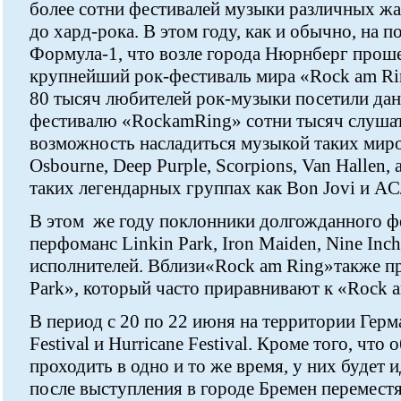
более сотни фестивалей музыки различных жа
до хард-рока. В этом году, как и обычно, на 
Формула-1, что возле города Нюрнберг прош
крупнейший рок-фестиваль мира «Rock am Ri
80 тысяч любителей рок-музыки посетили дан
фестивалю «RockamRing» сотни тысяч слуша
возможность насладиться музыкой таких миро
Osbourne, Deep Purple, Scorpions, Van Hallen, 
таких легендарных группах как Bon Jovi и A
В этом же году поклонники долгожданного ф
перфоманс Linkin Park, Iron Maiden, Nine Inch
исполнителей. Вблизи«Rock am Ring»также п
Park», который часто приравнивают к «Rock 
В период с 20 по 22 июня на территории Герм
Festival и Hurricane Festival. Кроме того, что
проходить в одно и то же время, у них будет 
после выступления в городе Бремен переместя