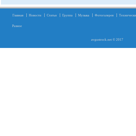
Главная
Новости
Статьи
Группа
Музыка
Фотогалерея
Технически
Разное
avgustrock.net © 2017