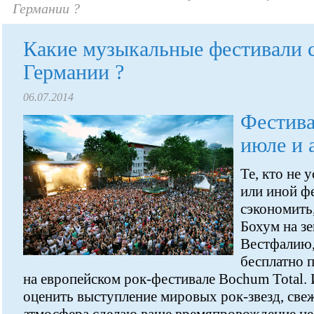
Германии ?
Какие музыкальные фестивали с
Германии ?
06.07.2014
Фестива
июле и 
Те, кто не 
или иной ф
сэкономить,
Бохум на з
Вестфалию,
бесплатно п
на европейском рок-фестивале Bochum Total. 
оценить выступление мировых рок-звезд, све