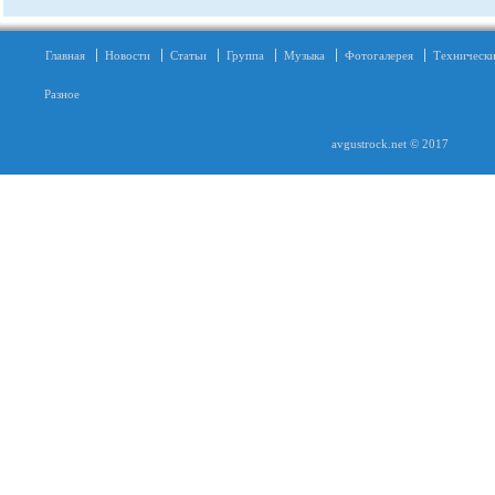
Главная
Новости
Статьи
Группа
Музыка
Фотогалерея
Технически
Разное
avgustrock.net © 2017