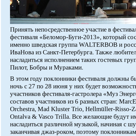
Принять непосредственное участие в фестива
фестиваля «Беломор-Буги-2013», который сос
именно шведская группа WALTERBOB и росси
ИваНова из Санкт-Петербурга. Также любите
насладиться исполнением таких гостевых груп
Пилот, Бобры и Мураками.
В этом году поклонники фестиваля должны бы
ночь с 27 по 28 июня у них будет возможност
участников фестиваля-гастролера «Муз Энерго
составов участников из 6 разных стран: MarcEg
Orchestra, Mad Kluster Trio, Hellmüller-Risso-Z
Ontalva & Vasco Trilla. Все желающие будут 
насладиться различной музыкой, начиная с ш
заканчивая джаз-роком, поэтому поклонникам 