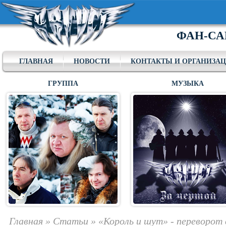
ФАН-СА
ГЛАВНАЯ
НОВОСТИ
КОНТАКТЫ И ОРГАНИЗА
ГРУППА
МУЗЫКА
Главная
»
Статьи
»
«Король и шут» - переворот 