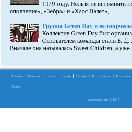
1979 году. Нельзя не вспомнить 
ополчение», «Зебра» и «Хаос Валет», ...
Группа Green Day и ее творческ
Коллектив Green Day был организ
Основателем команды стали Б. Д.
Вначале она называлась Sweet Children, а уже .
Главная
Новости
Статьи
Группа
Музыка
Фотогалерея
Технически
Разное
avgustrock.net © 2017