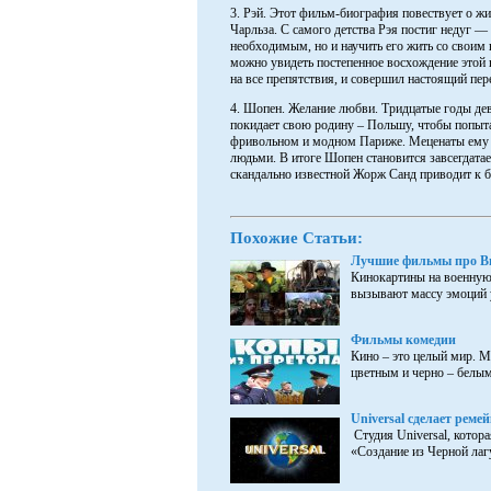
3. Рэй. Этот фильм-биография повествует о жи
Чарльза. С самого детства Рэя постиг недуг — 
необходимым, но и научить его жить со своим 
можно увидеть постепенное восхождение этой 
на все препятствия, и совершил настоящий пер
4. Шопен. Желание любви. Тридцатые годы де
покидает свою родину – Польшу, чтобы попыта
фривольном и модном Париже. Меценаты ему б
людьми. В итоге Шопен становится завсегдатае
скандально известной Жорж Санд приводит к 
Похожие Статьи:
Лучшие фильмы про В
Кинокартины на военную 
вызывают массу эмоций у
Фильмы комедии
Кино – это целый мир. 
цветным и черно – белым,
Universal сделает реме
Cтудия Universal, котор
«Создание из Черной лаг