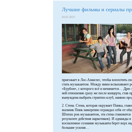
Лучшие фильмы и сериалы пр
04.01.2023
приезжает в Лос-Анжелес, чтобы воплотить св
стать музыкантом. Между ними вспыхивают ро
«Бурбон», с которого всё и начинается… Дрю 
ней отношения сразу же после концерта, став п
вынуждена выбрать стриптиз-клуб, наивно пр
2. Стена. Стена, которая окружает Пинка, глав
мальчик Пинк намеренно ограждал себя от обще
Штатах рок-музыкантом, эта стена становится 
результате действия наркотиков). И однажды в
воспаленное сознание музыканта берет верх на
большие усилия…