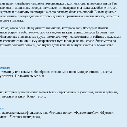
зни талантливейшего человека, американского композитора, пианиста и певца Рэя
слепота, и лишь мать, которая не только из последних сил пыталась обеспечить его
недугом и выживать, несмотря на свою слепоту, была его опорой. В этом фильме
невероятной звезды джазза, который добился признания общественности, несмотря
еворот в музыке.
вятнадцатого века. Двадцатилетний юноша, которого зову Фредерик Шопен,
ться устроить собственную жизнь в одном из культурных центров Европы – во
лаговолят, влиятельные друзья помогают ему познакомиться и сойтись с нужными
м светских салонов, и ему открывается путь к вожделенной славе. Знакомство со
бурному долгому роману, дарящему двум гениям минуты счастья и блаженства.
ьетнам
тематику или каким-либо образом связанные с военными действиями, всегда
 зрителя. Положительные они ...
Мир, который одновременно может быть и прекрасным и ужасным, злым и добрым,
 веселым и злым. Кино – это ...
йки
ая известна такими фильмами, как «Человек-волк», «Франкенштейн», «Мумия»,
уны», «Человек-невидимка», ...