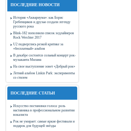
ПОСЛЕДНИЕ НОВОСТИ
История «Аквариума»: как Борис
Гребенщиков и друзья создали легенду
русского рока
Blink-182 пополнили список хедлайнеров
Rock Werchter 2017
U2 подверглись резкой критике за
«бесплатный» альбом
В декабре состоится сольный концерт рок-
музыканта Милана
На свое выступление зовет «Добрый рок»
Летний альбом Linkin Park: эксперименты
со стилем
ПОСЛЕДНИЕ СТАТЬИ
Искусство постановки голоса: роль
наставника в профессиональном развитии
вокалиста
Рок не умирает: самые яркие фестивали и
подарок для будущей звёзды