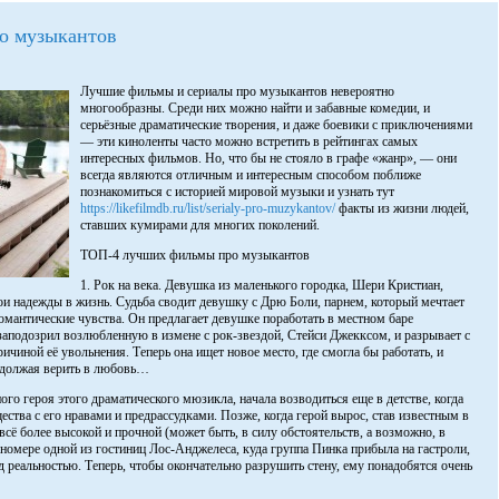
о музыкантов
Лучшие фильмы и сериалы про музыкантов невероятно
многообразны. Среди них можно найти и забавные комедии, и
серьёзные драматические творения, и даже боевики с приключениями
— эти киноленты часто можно встретить в рейтингах самых
интересных фильмов. Но, что бы не стояло в графе «жанр», — они
всегда являются отличным и интересным способом поближе
познакомиться с историей мировой музыки и узнать тут
https://likefilmdb.ru/list/serialy-pro-muzykantov/
факты из жизни людей,
ставших кумирами для многих поколений.
ТОП-4 лучших фильмы про музыкантов
1. Рок на века. Девушка из маленького городка, Шери Кристиан,
ои надежды в жизнь. Судьба сводит девушку с Дрю Боли, парнем, который мечтает
мантические чувства. Он предлагает девушке поработать в местном баре
заподозрил возлюбленную в измене с рок-звездой, Стейси Джекксом, и разрывает с
ричиной её увольнения. Теперь она ищет новое место, где смогла бы работать, и
одолжая верить в любовь…
ного героя этого драматического мюзикла, начала возводиться еще в детстве, когда
ства с его нравами и предрассудками. Позже, когда герой вырос, став известным в
всё более высокой и прочной (может быть, в силу обстоятельств, а возможно, в
 номере одной из гостиниц Лос-Анджелеса, куда группа Пинка прибыла на гастроли,
д реальностью. Теперь, чтобы окончательно разрушить стену, ему понадобятся очень