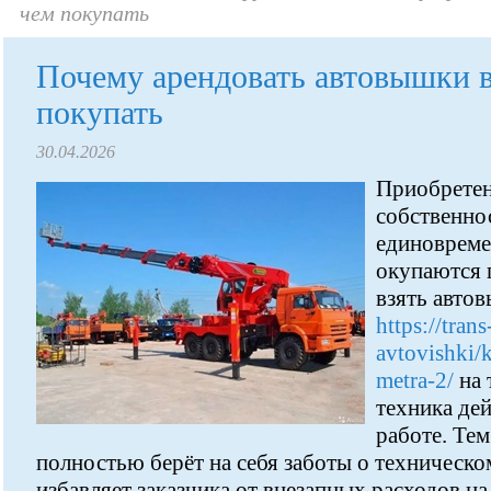
чем покупать
Почему арендовать автовышки в
покупать
30.04.2026
Приобретен
собственно
единовреме
окупаются 
взять авто
https://tran
avtovishki/
metra-2/
на 
техника дей
работе. Тем
полностью берёт на себя заботы о техническ
избавляет заказчика от внезапных расходов н