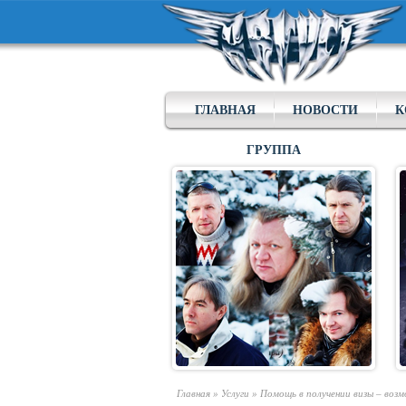
ГЛАВНАЯ
НОВОСТИ
К
ГРУППА
Главная
»
Услуги
»
Помощь в получении визы – во