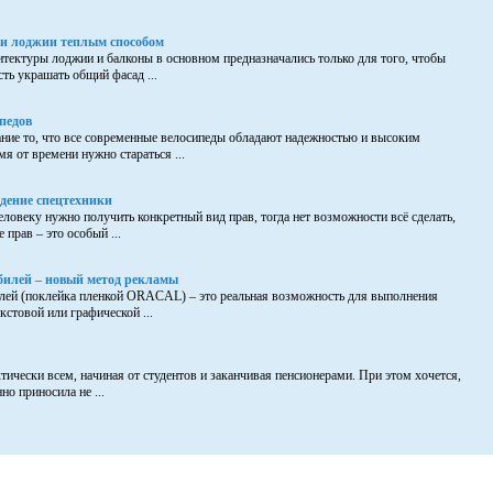
ли лоджии теплым способом
итектуры лоджии и балконы в основном предназначались только для того, чтобы
ть украшать общий фасад ...
педов
ние то, что все современные велосипеды обладают надежностью и высоким
мя от времени нужно стараться ...
дение спецтехники
человеку нужно получить конкретный вид прав, тогда нет возможности всё сделать,
 прав – это особый ...
билей – новый метод рекламы
лей (поклейка пленкой ORACAL) – это реальная возможность для выполнения
кстовой или графической ...
тически всем, начиная от студентов и заканчивая пенсионерами. При этом хочется,
о приносила не ...