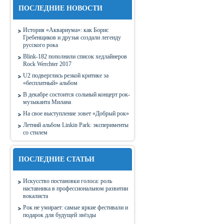
ПОСЛЕДНИЕ НОВОСТИ
История «Аквариума»: как Борис
Гребенщиков и друзья создали легенду
русского рока
Blink-182 пополнили список хедлайнеров
Rock Werchter 2017
U2 подверглись резкой критике за
«бесплатный» альбом
В декабре состоится сольный концерт рок-
музыканта Милана
На свое выступление зовет «Добрый рок»
Летний альбом Linkin Park: эксперименты
со стилем
ПОСЛЕДНИЕ СТАТЬИ
Искусство постановки голоса: роль
наставника в профессиональном развитии
вокалиста
Рок не умирает: самые яркие фестивали и
подарок для будущей звёзды