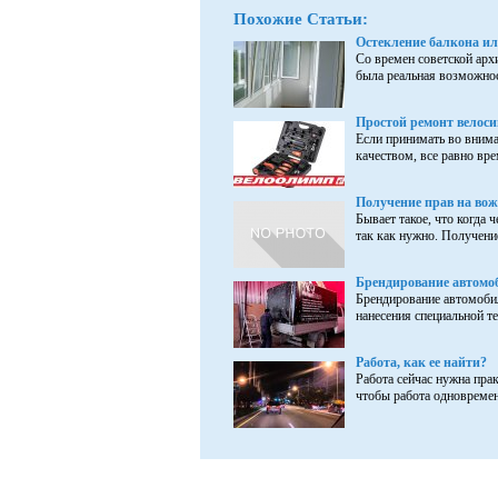
Похожие Статьи:
Остекление балкона и
Со времен советской арх
была реальная возможнос
Простой ремонт велоси
Если принимать во внима
качеством, все равно вре
Получение прав на вож
Бывает такое, что когда 
так как нужно. Получение
Брендирование автомо
Брендирование автомоби
нанесения специальной те
Работа, как ее найти?
Работа сейчас нужна прак
чтобы работа одновременн