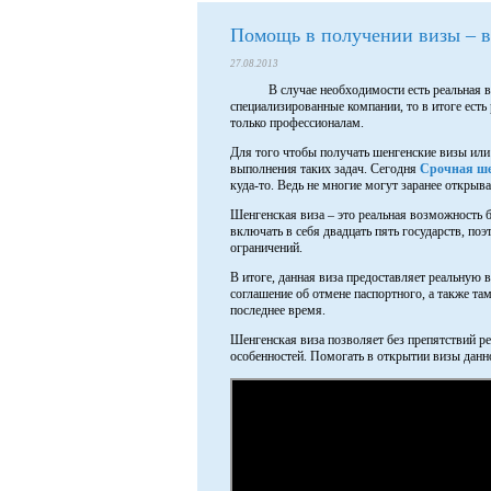
Помощь в получении визы – в
27.08.2013
В случае необходимости есть реальная 
специализированные компании, то в итоге есть
только профессионалам.
Для того чтобы получать шенгенские визы ил
выполнения таких задач. Сегодня
Срочная ше
куда-то. Ведь не многие могут заранее открыват
Шенгенская виза – это реальная возможность 
включать в себя двадцать пять государств, по
ограничений.
В итоге, данная виза предоставляет реальную 
соглашение об отмене паспортного, а также т
последнее время.
Шенгенская виза позволяет без препятствий р
особенностей. Помогать в открытии визы данн