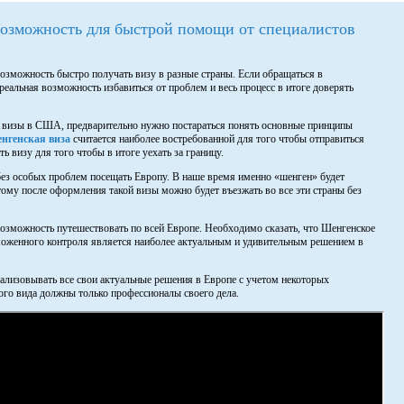
озможность для быстрой помощи от специалистов
возможность быстро получать визу в разные страны. Если обращаться в
 реальная возможность избавиться от проблем и весь процесс в итоге доверять
и визы в США, предварительно нужно постараться понять основные принципы
нгенская виза
считается наиболее востребованной для того чтобы отправиться
ь визу для того чтобы в итоге уехать за границу.
без особых проблем посещать Европу. В наше время именно «шенген» будет
этому после оформления такой визы можно будет въезжать во все эти страны без
возможность путешествовать по всей Европе. Необходимо сказать, что Шенгенское
аможенного контроля является наиболее актуальным и удивительным решением в
еализовывать все свои актуальные решения в Европе с учетом некоторых
ого вида должны только профессионалы своего дела.