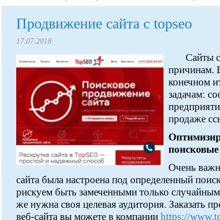
Продвижение сайта с topseo
17.07.2018
Сайты 
причинам. 
конечном и
задачам: со
предприяти
продаже сс
Оптимизир
поисковые
Очень важн
сайта была настроена под определенный поис
рискуем быть замеченными только случайными
же нужна своя целевая аудитория. Заказать 
веб-сайта вы можете в компании
https://www.t