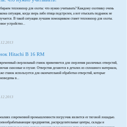
бираем тепловизор для охоты: что нужно учитывать? Каждому охотнику очень
акома ситуация, когда зверь либо птица подстрелен, а вот отыскать подранок не
лучается. В такой ситуации лучшим помощником станет тепловизор для охоты.
нное устройство...
.12.2013
нок Hitachi B 16 RM
временный сверлильный станок применяется для сверления различных отверстий,
лючая сквозные и глухие. Отверстия делаются в деталях из сплошного материала,
кже станок используется для окончательной обработки отверстий, которые
оизведены в...
.12.2013
реалиях современной промышленности погрузчик является ее тяговой лошадью.
ревообрабатывающие предприятия, распределительные центры, склады и