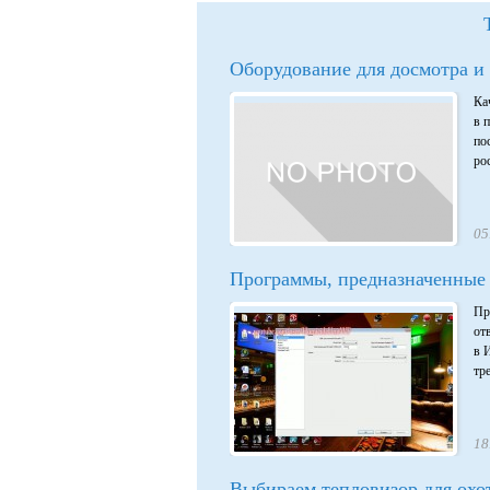
Оборудование для досмотра и
Ка
в 
по
ро
05
Программы, предназначенные 
Пр
от
в 
тре
18
Выбираем тепловизор для охо