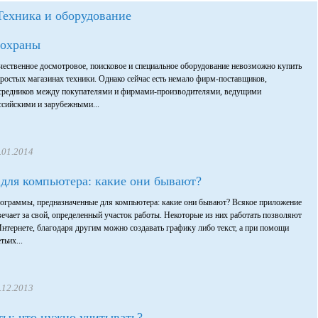
Техника и оборудование
 охраны
чественное досмотровое, поисковое и специальное оборудование невозможно купить
простых магазинах техники. Однако сейчас есть немало фирм-поставщиков,
средников между покупателями и фирмами-производителями, ведущими
ссийскими и зарубежными...
.01.2014
для компьютера: какие они бывают?
ограммы, предназначенные для компьютера: какие они бывают? Всякое приложение
вечает за свой, определенный участок работы. Некоторые из них работать позволяют
Интернете, благодаря другим можно создавать графику либо текст, а при помощи
тьих...
.12.2013
ты: что нужно учитывать?