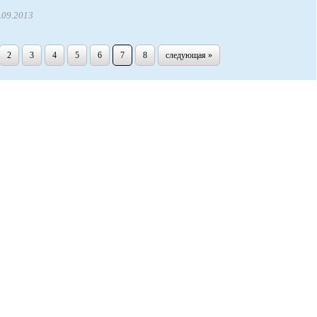
.09.2013
2
3
4
5
6
7
8
следующая »