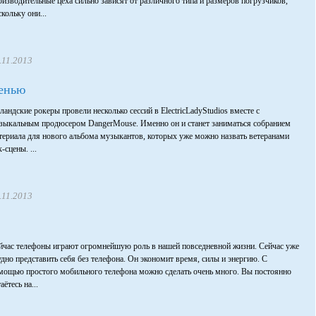
оизводительные цеха сильно зависят от различного типа и размеров погрузчиков,
скольку они...
.11.2013
сенью
ландские рокеры провели несколько сессий в ElectricLadyStudios вместе с
зыкальным продюсером DangerMouse. Именно он и станет заниматься собранием
териала для нового альбома музыкантов, которых уже можно назвать ветеранами
-сцены. ...
.11.2013
йчас телефоны играют огромнейшую роль в нашей повседневной жизни. Сейчас уже
удно представить себя без телефона. Он экономит время, силы и энергию. С
мощью простого мобильного телефона можно сделать очень много. Вы постоянно
аётесь на...