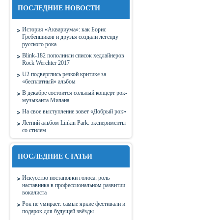
ПОСЛЕДНИЕ НОВОСТИ
История «Аквариума»: как Борис
Гребенщиков и друзья создали легенду
русского рока
Blink-182 пополнили список хедлайнеров
Rock Werchter 2017
U2 подверглись резкой критике за
«бесплатный» альбом
В декабре состоится сольный концерт рок-
музыканта Милана
На свое выступление зовет «Добрый рок»
Летний альбом Linkin Park: эксперименты
со стилем
ПОСЛЕДНИЕ СТАТЬИ
Искусство постановки голоса: роль
наставника в профессиональном развитии
вокалиста
Рок не умирает: самые яркие фестивали и
подарок для будущей звёзды