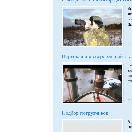
Вы
зн
по
Да
05
Вертикально сверлильный ста
Со
вк
та
пр
02
Подбор погрузчиков
В 
Де